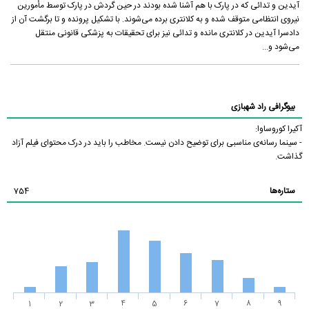
آیدین و تدائی که در پارک با هم آشنا شده بودند در حین گردش در پارک توسط مأمورین
نیروی انتظامی متوقف شده و به کلانتری برده می‌شوند. با تشکیل پرونده و تا برگشت آن از
دادسرا آیدین در کلانتری مانده و تدائی نیز برای تحقیقات به پزشکی قانونی منتقل
می‌شود و...
بیوگرافی راد شهبازی
آکیرا کوروساوا:
- سینما رسانه‌ی مناسبی برای توضیح دادن نیست. مخاطب را باید در درک محتوای فیلم آزاد
گذاشت.
ستاره‌ها
754
1
2
3
4
5
6
7
8
9