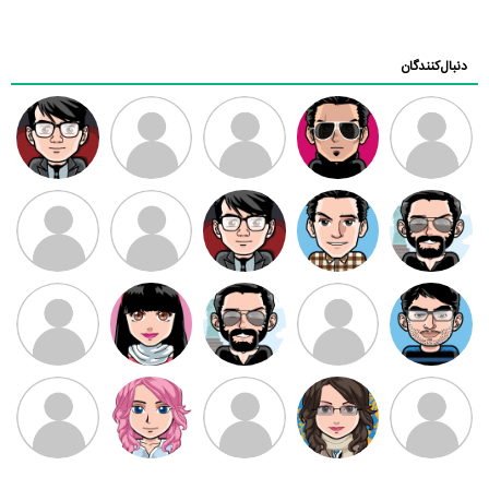
دنبال‌کنندگان
ممدرضا
رضا کاظمی
زهرا ~
ابتین
سید محمد
موسوی
مهدی فرهمند
مهدی سلطانی
داود رضیی
طرفدار میلی
کیوان کیانی
بابی براون
سامان راحمی
امیردلتا
امیروو
ملیکا منتظری
عارفه داستانپور