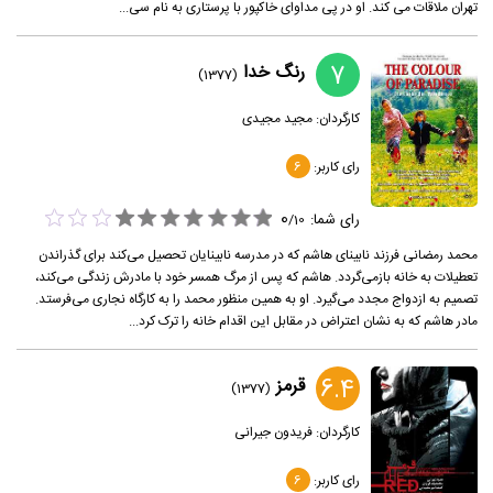
تهران ملاقات می کند. او در پی مداوای خاکپور با پرستاری به نام سی...
7
رنگ خدا
(1377)
کارگردان:
مجید مجیدی
رای کاربر:
6
0
رای شما:
/
10
محمد رمضانی فرزند نابینای هاشم که در مدرسه نابینایان تحصیل می‌کند برای گذراندن
تعطیلات به خانه بازمی‌گردد. هاشم که پس از مرگ همسر خود با مادرش زندگی می‌کند،
تصمیم به ازدواج مجدد می‌گیرد. او به همین منظور محمد را به کارگاه نجاری می‌فرستد.
مادر هاشم که به نشان اعتراض در مقابل این اقدام خانه را ترک کرد...
6.4
قرمز
(1377)
کارگردان:
فریدون جیرانی
رای کاربر:
6