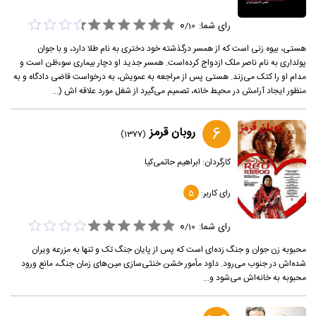
0
رای شما:
/
10
هستی، بیوه زنی است که از همسر درگذشته خود دختری به نام طلا دارد، و با جوان
پولداری به نام ناصر ملک ازدواج کرده‌است. همسر جدید او دچار بیماری سوءظن است و
مدام او را کتک می‌زند. هستی پس از مراجعه به عمویش، به درخواست قاضی دادگاه و به
منظور ایجاد آرامش در محیط خانه، تصمیم می‌گیرد از شغل مورد علاقه اش (...
6
روبان قرمز
(1377)
کارگردان:
ابراهیم حاتمی‌کیا
رای کاربر:
5
0
رای شما:
/
10
محبوبه زن جوان و جنگ زده‌ای است که پس از پایان جنگ تک و تنها به مزرعه ویران
شده‌اش در جنوب می‌رود. داود مأمور خشن خنثی‌سازی مین‌های زمان جنگ، مانع ورود
محبوبه به خانه‌اش می‌شود و...