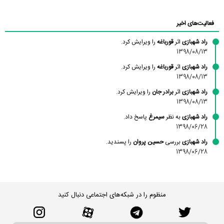
محسن
فاطمه
حسین پروان
مانلی نشایی
ادریس صفری
محمودزاده
شهشهانی
مقدم
فعالیت‌های اخیر
راد شهبازی
اثر
قورباغه
را ویرایش کرد.
1398/08/13
راد شهبازی
اثر
قورباغه
را ویرایش کرد.
1398/08/13
راد شهبازی
اثر
برادر جان
را ویرایش کرد.
1398/08/13
راد شهبازی
به نظر
سیمرغ
پاسخ داد.
1398/06/28
راد شهبازی
بررسی
حسین پروان
را پسندید.
1398/06/28
منظوم را در شبکه‌های اجتماعی دنبال کنید