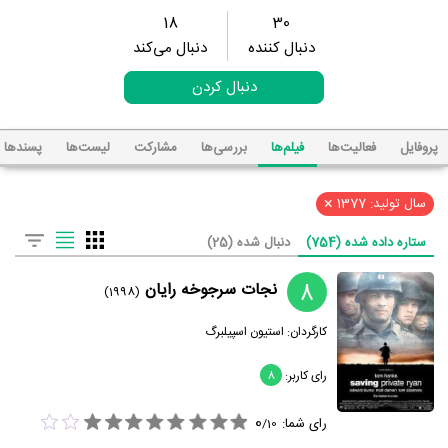
18
30
دنبال کننده
دنبال می‌کند
دنبال کردن
پروفایل
فعالیت‌ها
فیلم‌ها
بررسی‌ها
مشارکت
لیست‌ها
پسند‌ها
×
سال تولید: 1377
ستاره داده شده (754)
دنبال شده (25)
8
نجات سرجوخه رایان
(1998)
کارگردان:
استیون اسپیلبرگ
رای کاربر:
8
0
رای شما:
/
10