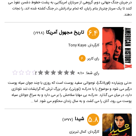
در جریان جنگ جهانی دوم، گروهی از سربازان امریکایی به پشت خطوط دشمن نفوذ می
کنند تا یک سرباز چترباز بنام رایان، که تمام برادرانش در جنگ کشته شده اند، را نجات
دهند.
6.4
تاریخ مجهول آمریکا
(1998)
کارگردان:
Tony Kaye
رای کاربر:
6
0
رای شما:
/
10
«دنی وینیارد» (فورلانگ)، نوجوانی سفید پوست است که روزی با چند جوان سیاه پوست
درگیر می شود و موضوع را با «درک» (نورتن)، برادر بزرگ ترش که گرایشات تند نئونازی
دارد، در میان می گذارد. «درک» بی مهابا سلاحش را بر می دارد و به سراغ جوانان سیاه
پوست می رود، آنان را می کشد، و به سال زندان محکوم می شود. اما ...
5.8
شیدا
(1377)
کارگردان:
کمال تبریزی