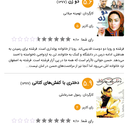
5.6
دو زن
(1377)
کارگردان:
تهمینه میلانی
رای کاربر:
5
0
رای شما:
/
10
فرشته و رویا دو دوست قدیمی‌اند. رویا از خانواده پولداری است. فرشته برای رسیدن به
هدفش، ادامه درس در دانشگاه و کمک به خانواده، تن به ازدواجی ناخواسته با احمد
می‌دهد. حسن جوانی ناآرام است که همه جا در پی آزار فرشته است. فرشته به اصفهان
نزد خانواده اش می‌رود اما آنجا نیز از مزاحمت‌های حسن در امان نیست....
5.9
دختری با کفش‌های کتانی
(1377)
کارگردان:
رسول صدرعاملی
رای کاربر:
4
0
رای شما:
/
10