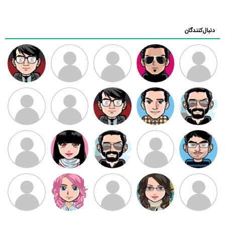
دنبال‌کنندگان
ممدرضا
رضا کاظمی
زهرا ~
ابتین
سید محمد
موسوی
مهدی فرهمند
مهدی سلطانی
داود رضیی
طرفدار میلی
کیوان کیانی
بابی براون
سامان راحمی
امیردلتا
امیروو
ملیکا منتظری
عارفه داستانپور