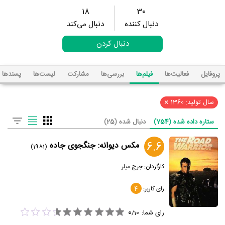
18
30
دنبال کننده
دنبال می‌کند
دنبال کردن
پروفایل
فعالیت‌ها
فیلم‌ها
بررسی‌ها
مشارکت
لیست‌ها
پسند‌ها
×
سال تولید: 1360
ستاره داده شده (754)
دنبال شده (25)
6.6
مکس دیوانه: جنگجوی جاده
(1981)
کارگردان:
جرج میلر
رای کاربر:
4
0
رای شما:
/
10