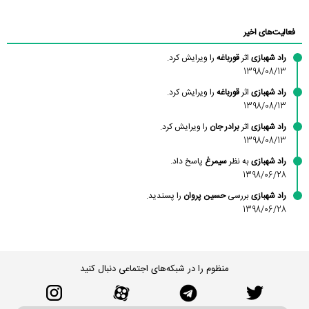
محسن
فاطمه
حسین پروان
مانلی نشایی
ادریس صفری
محمودزاده
شهشهانی
مقدم
فعالیت‌های اخیر
راد شهبازی
اثر
قورباغه
را ویرایش کرد.
1398/08/13
راد شهبازی
اثر
قورباغه
را ویرایش کرد.
1398/08/13
راد شهبازی
اثر
برادر جان
را ویرایش کرد.
1398/08/13
راد شهبازی
به نظر
سیمرغ
پاسخ داد.
1398/06/28
راد شهبازی
بررسی
حسین پروان
را پسندید.
1398/06/28
منظوم را در شبکه‌های اجتماعی دنبال کنید