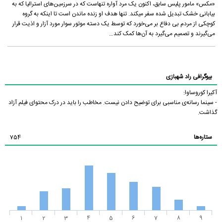
«مکس» مامور پلیس سابق، اکنون یک مرد آواره تنهاست که در سرزمین‌های استرالیا که به
بیابانی خشک تبدیل شده سفر میکند. تنها هدف او زنده ماندن است تا اینکه به گروه
کوچکی از مردم بی دفاع بر می‌خورد که توسط یک دسته موتور سوار مورد آزار و اذیت قرار
می‌گیرند و تصمیم می‌گیرد به آن‌ها کمک کند…
بیوگرافی راد شهبازی
آکیرا کوروساوا:
- سینما رسانه‌ی مناسبی برای توضیح دادن نیست. مخاطب را باید در درک محتوای فیلم آزاد
گذاشت.
ستاره‌ها
754
1
2
3
4
5
6
7
8
9