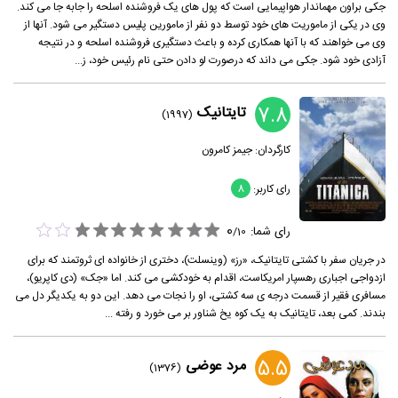
جکی براون مهماندار هواپیمایی است که پول های یک فروشنده اسلحه را جابه جا می کند.
وی در یکی از ماموریت های خود توسط دو نفر از مامورین پلیس دستگیر می شود. آنها از
وی می خواهند که با آنها همکاری کرده و باعث دستگیری فروشنده اسلحه و در نتیجه
آزادی خود شود. جکی می داند که درصورت لو دادن حتی نام رئیس خود، ز...
7.8
تایتانیک
(1997)
کارگردان:
جیمز کامرون
رای کاربر:
8
0
رای شما:
/
10
در جریان سفر با کشتی تایتانیک، «رز» (وینسلت)، دختری از خانواده ای ثروتمند که برای
ازدواجی اجباری رهسپار امریکاست، اقدام به خودکشی می کند. اما «جک» (دی کاپریو)،
مسافری فقیر از قسمت درجه ی سه کشتی، او را نجات می دهد. این دو به یکدیگر دل می
بندند. کمی بعد، تایتانیک به یک کوه یخ شناور بر می خورد و رفته ...
5.5
مرد عوضی
(1376)