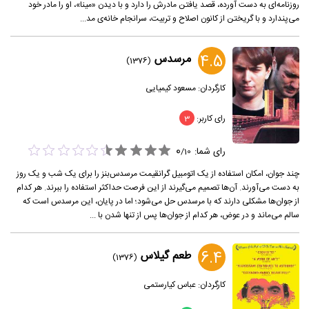
روزنامه‌ای به دست آورده، قصد یافتن مادرش را دارد و با دیدن «مینا»، او را مادر خود
می‌پندارد و با گریختن از کانون اصلاح و تربیت، سرانجام خانه‌ی مد...
4.5
مرسدس
(1376)
کارگردان:
مسعود کیمیایی
رای کاربر:
3
0
رای شما:
/
10
چند جوان، امکان استفاده از یک اتومبیل گرانقیمت مرسدس‌بنز را برای یک شب و یک روز
به دست می‌آورند. آن‌ها تصمیم می‌گیرند از این فرصت حداکثر استفاده را ببرند. هر کدام
از جوان‌ها مشکلی دارند که با مرسدس حل می‌شود؛ اما در پایان، این مرسدس است که
سالم می‌ماند و در عوض، هر کدام از جوان‌ها پس از تنها شدن با ...
6.4
طعم گیلاس
(1376)
کارگردان:
عباس کیارستمی