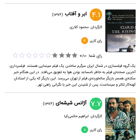
4.1
ابر و آفتاب
(1376)
کارگردان:
محمود کلاری
رای کاربر:
4
0
رای شما:
/
10
یک گروه فیلمسازی در شمال ایران سرگرم ساختن یک فیلم سینمایی هستند. فیلمبرداری
آخرین صحنه‌ی فیلم به خاطر نامساعد بودن هوا به تعویق می‌افتد. در این هنگام خبر
سکته‌ی همسر بازیگر سالخورده‌ی فیلم از تهران می‌رسد. این بازیگر که یکی از استادان
کهنه‌کار تئاتر و سینماست، پس از شنیدن این خبر با نگرانی راهی تهر...
7.7
آژانس شیشه‌ای
(1376)
کارگردان:
ابراهیم حاتمی‌کیا
رای کاربر:
8