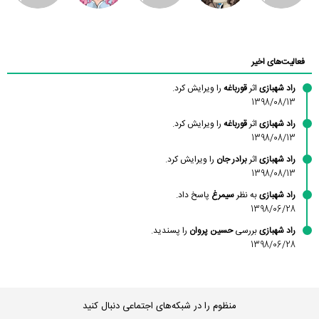
محسن
فاطمه
حسین پروان
مانلی نشایی
ادریس صفری
محمودزاده
شهشهانی
مقدم
فعالیت‌های اخیر
راد شهبازی
اثر
قورباغه
را ویرایش کرد.
1398/08/13
راد شهبازی
اثر
قورباغه
را ویرایش کرد.
1398/08/13
راد شهبازی
اثر
برادر جان
را ویرایش کرد.
1398/08/13
راد شهبازی
به نظر
سیمرغ
پاسخ داد.
1398/06/28
راد شهبازی
بررسی
حسین پروان
را پسندید.
1398/06/28
منظوم را در شبکه‌های اجتماعی دنبال کنید