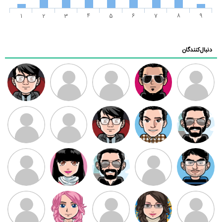
1
2
3
4
5
6
7
8
9
دنبال‌کنندگان
ممدرضا
رضا کاظمی
زهرا ~
ابتین
سید محمد
موسوی
مهدی فرهمند
مهدی سلطانی
داود رضیی
طرفدار میلی
کیوان کیانی
بابی براون
سامان راحمی
امیردلتا
امیروو
ملیکا منتظری
عارفه داستانپور