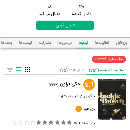
18
30
دنبال کننده
دنبال می‌کند
دنبال کردن
پروفایل
فعالیت‌ها
فیلم‌ها
بررسی‌ها
مشارکت
لیست‌ها
پسند‌ها
×
سال تولید: 1376
ستاره داده شده (754)
دنبال شده (25)
5.9
جکی براون
(1997)
کارگردان:
کوئنتین تارانتینو
رای کاربر:
6
0
رای شما:
/
10