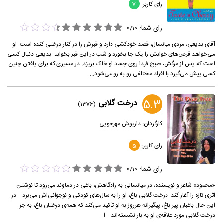
رای کاربر:
7
0
رای شما:
/
10
آقای بدیعی، مردی میانسال، قصد خودکشی دارد و قبرش را در کنار درختی کنده است. او
می‌خواهد قرص‌های خوابش را یک جا بخورد و شب در این قبر بخوابد. بدیعی دنبال کسی
است که پس از مرگش، صبح فردا روی جسد او خاک بریزد. در مسیری که برای یافتن چنین
کسی پیش می‌گیرد با افراد مختلفی رو به رو می‌شود...
5.3
درخت گلابی
(1376)
کارگردان:
داریوش مهرجویی
رای کاربر:
5
0
رای شما:
/
10
«محمود» شاعر و نویسنده، در میانسالی به زادگاهش، باغی در دماوند می‌رود تا نوشتن
اثری تازه را آغاز کند. درخت گلابی باغ، او را به سال‌های کودکی و نوجوانی‌اش می‌برد... در
این حال باغبان پیر باغ، پیگیرانه هرروز به او تأکید می‌کند که همه‌ی درختان باغ، به جز
درخت گلابی مورد علاقه‌ی او به بار نشسته‌اند... ا...