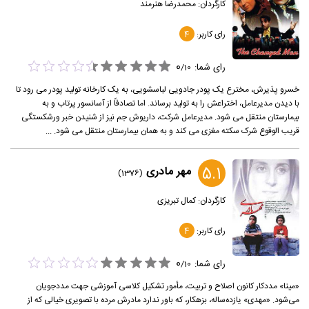
کارگردان:
محمدرضا هنرمند
رای کاربر:
4
0
رای شما:
/
10
خسرو پذیرش، مخترع یک پودر جادویی لباسشویی، به یک کارخانه تولید پودر می رود تا
با دیدن مدیرعامل، اختراعش را به تولید برساند. اما تصادفاً از آسانسور پرتاب و به
بیمارستان منتقل می شود. مدیرعامل شرکت، داریوش جم نیز از شنیدن خبر ورشکستگی
قریب الوقوع شرک سکته مغزی می کند و به همان بیمارستان منتقل می شود. ...
5.1
مهر مادری
(1376)
کارگردان:
کمال تبریزی
رای کاربر:
4
0
رای شما:
/
10
«مینا» مددکار کانون اصلاح و تربیت، مأمور تشکیل کلاسی آموزشی جهت مددجویان
می‌شود. «مهدی» یازده‌ساله، بزهکار، که باور ندارد مادرش مرده با تصویری خیالی که از