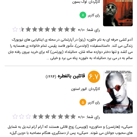
کارگردان:
لوک بسون
رای کاربر:
8
0
رای شما:
/
10
آدم کشی حرفه ای به نام «لئون» (رنو) در آپارتمانی در محله ی ایتالیایی های نیویورک
زندگی می کند. «استانسفیلد» (اولدمن)، مأمور فاسد پلیس، تمام خانواده ی همسایه را
می کشد و تنها دختر دوازده ساله شان، «ماتیلدا» (پورتمن) که برای خرید بیرون رفته جان
سالم به در می برد.«ماتیلدا» به «لیون» پناه می برد و خیلی ...
6.7
قاتلین بالفطره
(1994)
کارگردان:
الیور استون
رای کاربر:
5
0
رای شما:
/
10
«میکی» (هارلسن) و «مالوری» (لوییس) زوج قاتلی هستند که آرام آرام تبدیل به شمایل
های محبوب جوانان می شوند. «میکی» پس از دستگیری، هنگام مصاحبه با «وین گیل»