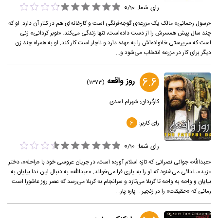
0
رای شما:
/
10
«رسول رحمانی» مالک یک مزرعه‌ی گوجه‌فرنگی است و کارخانه‌ای هم در کنار آن دارد. او که
چند سال پیش همسرش را از دست داده‌است، تنها زندگی می‌کند. «نوبر کردانی» زنی
است که سرپرستی خانواده‌اش را به عهده دارد و ناچار است کار کند. او به همراه چند زن
دیگر برای کار در مزرعه انتخاب می‌شود و...
6.6
روز واقعه
(1373)
کارگردان:
شهرام اسدی
رای کاربر:
6
0
رای شما:
/
10
«عبدالله» جوانی نصرانی که تازه اسلام آورده است، در جریان عروسی خود با «راحله»، دختر
«زید»، ندائی می‌شنود که او را به یاری فرا می‌خواند. «عبدالله» به دنبال این ندا بیایان به
بیایان و واحه به واحه تا کربلا می‌تازد و سرانجام به کربلا می‌رسد که عصر روز عاشورا است
زمانی که «حقیقت» را در زنجیر... پاره پار...