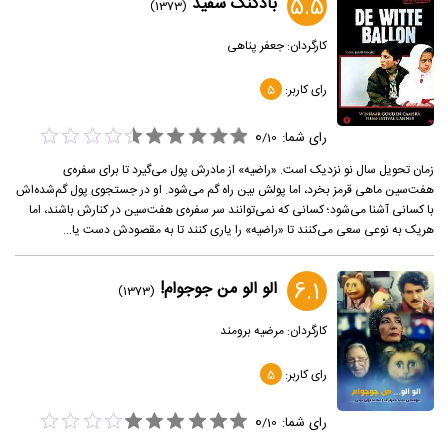
5.5
بادکنک سفید
(1373)
کارگردان:
جعفر پناهی
رای کاربر:
5
0
رای شما:
/
10
زمان تحویل سال نو نزدیک است. «راضیه» از مادرش پول می‌گیرد تا برای سفره‌ی
هفت‌سین ماهی قرمز بخرد، اما پولش بین راه گم می‌شود. او در جستجوی پول گم‌شده‌اش
با کسانی آشنا می‌شود؛ کسانی که نمی‌توانند سر سفره‌ی هفت‌سین در کنارش باشند، اما
هریک به نوعی سعی می‌کنند تا «راضیه» را یاری کنند تا به مقصودش دست یا...
6.1
الو الو من جوجو‌ام!
(1373)
کارگردان:
مرضیه برومند
رای کاربر:
5
0
رای شما:
/
10