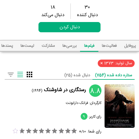
18
30
دنبال کننده
دنبال می‌کند
دنبال کردن
پروفایل
فعالیت‌ها
فیلم‌ها
بررسی‌ها
مشارکت
لیست‌ها
پسند‌ها
×
سال تولید: 1373
ستاره داده شده (754)
دنبال شده (25)
8.8
رستگاری در شاوشنک
(1994)
کارگردان:
فرانک دارابونت
رای کاربر:
9
0
رای شما:
/
10