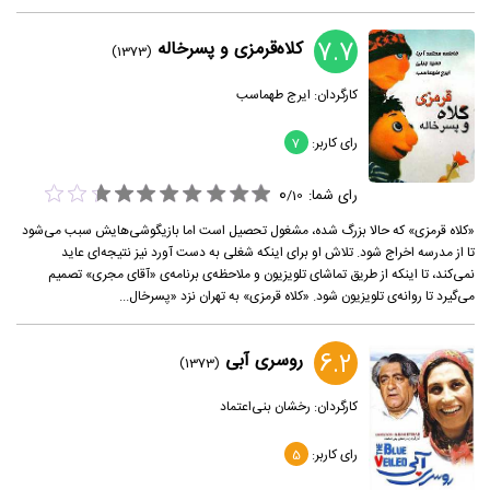
7.7
کلاه‌قرمزی و پسرخاله
(1373)
کارگردان:
ایرج طهماسب
رای کاربر:
7
0
رای شما:
/
10
«کلاه قرمزی» که حالا بزرگ شده، مشغول تحصیل است اما بازیگوشی‌هایش سبب می‌شود
تا از مدرسه اخراج شود. تلاش او برای اینکه شغلی به دست آورد نیز نتیجه‌ای عاید
نمی‌کند، تا اینکه از طریق تماشای تلویزیون و ملاحظه‌ی برنامه‌ی «آقای مجری» تصمیم
می‌گیرد تا روانه‌ی تلویزیون شود. «کلاه قرمزی» به تهران نزد «پسرخال...
6.2
روسری آبی
(1373)
کارگردان:
رخشان بنی‌اعتماد
رای کاربر:
5