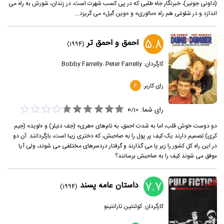
(داونی جونیر)، خبرنگار جاه طلبی که در پی کسب شهرت است، در زندان، شورش به راه می
اندازد و در شلوغی هم راه «مالوری» و «وین گیل» می گریزد…
5.8
احمق و احمق تر
(1994)
کارگردان:
Peter Farrelly
،
Bobby Farrelly
رای کاربر:
6
0
رای شما:
/
10
دو دوست خوش قلب، اما به شدت احمق، به نام‌های «هری» (جف دنیلز) و «لوید» (جیم
کری) تصمیم دارند یک کیف پر پول را به صاحبش، که دختری زیبا است، بازگردانند. آن دو
در این راه کل کشور را زیر پا می گذارند و گرفتار دردسرهای مختلفی می شوند، ولی آیا
موفق می شوند کیف را به صاحبش برسانند؟
7.7
داستان عامه پسند
(1994)
کارگردان:
کوئنتین تارانتینو