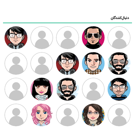
دنبال‌کنندگان
ممدرضا
رضا کاظمی
زهرا ~
ابتین
سید محمد
موسوی
مهدی فرهمند
مهدی سلطانی
داود رضیی
طرفدار میلی
کیوان کیانی
بابی براون
سامان راحمی
امیردلتا
امیروو
ملیکا منتظری
عارفه داستانپور
محسن
فاطمه
حسین پروان
مانلی نشایی
ادریس صفری