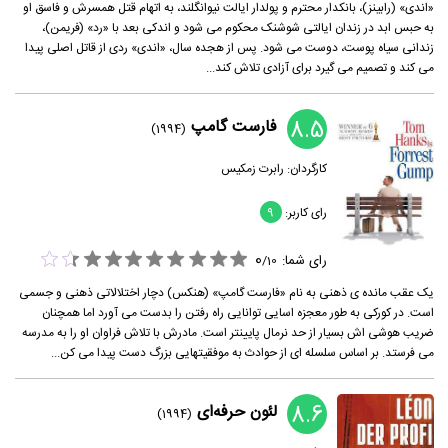
«اندی» (رابینز)، بانکدار محترم و پولدار ایالت نیوانگلند، به اتهام قتل همسرش و فاسق او
به حبس ابد در زندان ایالتی شوشنک محکوم می شود و اندکی بعد با «رد» (فریمن)،
زندانی سیاه پوست، دوست می شود. پس از هجده سال، «اندی» ردی از قاتل اصلی پیدا
می کند و تصمیم می گیرد برای آزادی تلاش کند...
8.5
فارست گامپ
(1994)
کارگردان:
رابرت زمکیس
رای کاربر:
9
0
رای شما:
/
10
یک عقب مانده ی ذهنی به نام «فارست گامپ» (هنکس) دچار اختلالاتی ذهنی و جسمی
است. در کورکی به طور معجزه اسایی توانایی راه رفتن را بدست می آورد اما همچنان
ضریب هوشی اش بسیار از حد نرمال پایینتر است. مادرش با تلاش فراوان او را به مدرسه
می فرستد. بر اساس سلسله ای از حوادث به موفقیتهایی بزرگ دست پیدا می کن...
8.6
لئون حرفه‌ای
(1994)