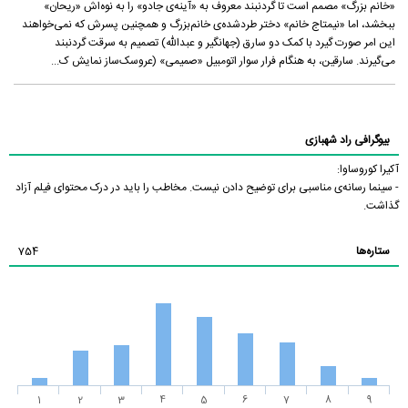
«خانم بزرگ» مصمم است تا گردنبند معروف به «آینه‌ی جادو» را به نوه‌اش «ریحان»
ببخشد، اما «نیمتاج خانم» دختر طردشده‌ی خانم‌بزرگ و همچنین پسرش که نمی‌خواهند
این امر صورت گیرد با کمک دو سارق (جهانگیر و عبدالله) تصمیم به سرقت گردنبند
می‌گیرند. سارقین، به هنگام فرار سوار اتومبیل «صمیمی» (عروسک‌ساز نمایش ک...
بیوگرافی راد شهبازی
آکیرا کوروساوا:
- سینما رسانه‌ی مناسبی برای توضیح دادن نیست. مخاطب را باید در درک محتوای فیلم آزاد
گذاشت.
ستاره‌ها
754
1
2
3
4
5
6
7
8
9