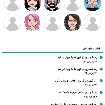
بابی براون
سامان راحمی
امیردلتا
امیروو
ملیکا منتظری
عارفه داستانپور
محسن
فاطمه
حسین پروان
مانلی نشایی
ادریس صفری
محمودزاده
شهشهانی
مقدم
فعالیت‌های اخیر
راد شهبازی
اثر
قورباغه
را ویرایش کرد.
1398/08/13
راد شهبازی
اثر
قورباغه
را ویرایش کرد.
1398/08/13
راد شهبازی
اثر
برادر جان
را ویرایش کرد.
1398/08/13
راد شهبازی
به نظر
سیمرغ
پاسخ داد.
1398/06/28
راد شهبازی
بررسی
حسین پروان
را پسندید.