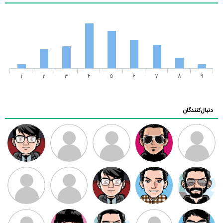
1
2
3
4
5
6
7
8
9
دنبال‌کنندگان
ممدرضا
رضا کاظمی
زهرا ~
ابتین
سید محمد
موسوی
مهدی فرهمند
مهدی سلطانی
داود رضیی
طرفدار میلی
کیوان کیانی