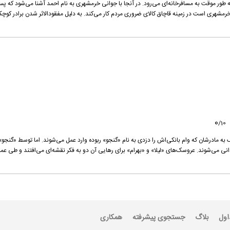
ه طور موقت به مسافرخانه‌ای می‌رود. در آنجا با جوانی خرمشهری به نام احمد آشنا می‌شود که پس
خرمشهری است در زمینه قاچاق کالای ضروری مردم کار می‌کند. به دلیل مفقودالاثر شدن برادر کوچک
0
/
10
مک به مادرشان که وام بانکی‌اش را دزدی به نام «گنجو» ربوده وارد عمل می‌شوند. اما توسط «گنجو»
ی می‌شوند. عروسک‌های «لیلا» و «بهرام» برای رهایی آن دو به فکر نقشه‌ای می‌افتند و طی عمل
اول
بلاگ
جستجوی پیشرفته
همکاری