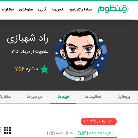
سینما و تلویزیون
تحریریه
گالری
هنرمندان
جشنواره
راد شهبازی
عضویت از مرداد 1396
ستاره
754
پروفایل
فعالیت‌ها
فیلم‌ها
بررسی‌ها
مشارک
×
سال تولید: 1368
ستاره داده شده (754)
دنبال شده (25)