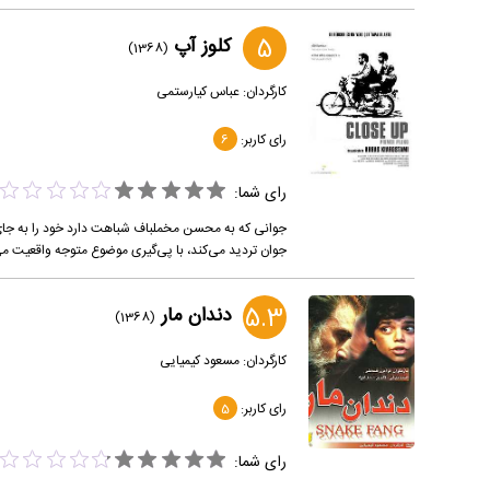
5
کلوز آپ
(1368)
کارگردان:
عباس کیارستمی
رای کاربر:
6
رای شما:
جوانی که به محسن مخملباف شباهت دارد خود را به جای 
جوان تردید می‌کند، با پی‌گیری موضوع متوجه واقعیت می‌ش
5.3
دندان مار
(1368)
کارگردان:
مسعود کیمیایی
رای کاربر:
5
رای شما: