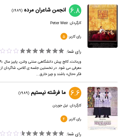
6.8
انجمن شاعران مرده
(1989)
کارگردان:
Peter Weir
رای کاربر:
5
رای شما:
معرفی می شود. در نخستین جلسه ی کلاس، شاگردان از فل
فکر «حال» باشند و چیز خارق ...
6.6
ما فرشته نیستیم
(1989)
کارگردان:
نیل جوردن
رای کاربر:
4
رای شما: