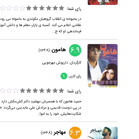
رای شما:
در بحبوحه ی انقلاب گروهبان مکوندی به ماسوله می رود 
نظامی اعلام می کند. کسبه ی بازار، معلم ها و دانش آموزا
فرماندهی او که ج...
6.9
هامون
(1368)
کارگردان:
داریوش مهرجویی
رای کاربر:
9
رای شما:
حمید هامون که با همسرش مهشید دائم کش‌مکش دارد زندگ
در پی دوست قدیمی و مرادش علی عابدینی می‌گردد. خانه و
شکایت‌هایش، خود را به اموا...
6.3
مهاجر
(1368)