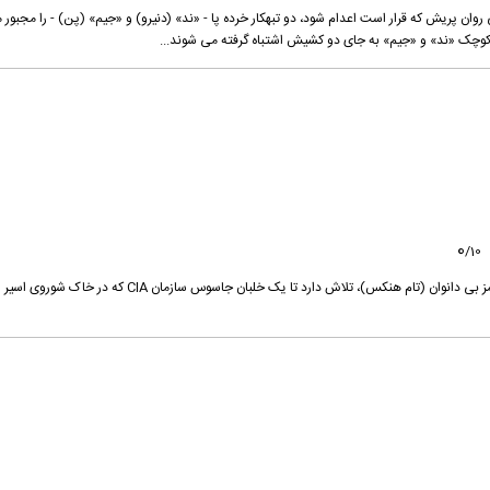
ک مرز کانادا، سال 1935. «بابی» قاتلی روان پریش که قرار است اعدام شود، دو تبهکار خرده پا - «ند» (دنیرو) و «جیم» (پن) - را مجبور
هری کوچک «ند» و «جیم» به جای دو کشیش اشتباه گرفته می شوند...
0
/
10
در طول جنگ سرد، یک وکیل باتجربه آمریکایی به نام جیمز بی دانوان (تام هنکس)، تلاش دارد تا یک خلبان جاسوس سازمان CIA که د