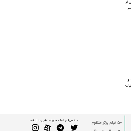
 از
تر
 و
یات
منظوم را در شبکه های اجتماعی دنبال کنید
50 فیلم برتر منظوم