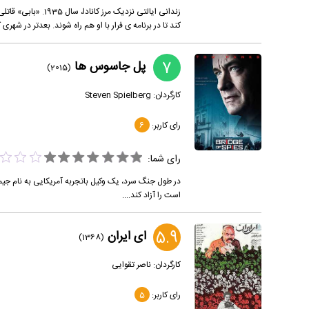
زندانی ایالتی نزدی
کند تا در برنامه ی فرار با او هم راه شوند. بعدتر در ش
7
پل جاسوس ها
(2015)
کارگردان:
Steven Spielberg
رای کاربر:
6
رای شما:
است را آزاد کند....
5.9
ای ایران
(1368)
کارگردان:
ناصر تقوایی
رای کاربر:
5