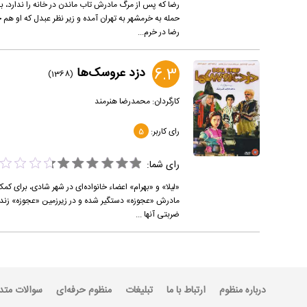
رضا که پس از مرگ مادرش تاب ماندن در خانه را ندارد، ب
حمله به خرمشهر به تهران آمده و زیر نظر عبدل که او هم 
رضا در خرم...
6.3
دزد عروسک‌ها
(1368)
کارگردان:
محمدرضا هنرمند
رای کاربر:
5
رای شما:
«لیلا» و «بهرام» اعضاء خانواده‌ای در شهر شادی، برای ک
مادرش «عجوزه» دستگیر شده و در زیرزمین «عجوزه» زندان
ضربتی آنها ...
درباره منظوم
ارتباط با ما
تبلیغات
منظوم حرفه‌ای
سوالات متد