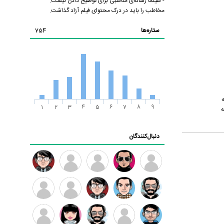
- سینما رسانه‌ی مناسبی برای توضیح دادن نیست.
مخاطب را باید در درک محتوای فیلم آزاد گذاشت.
ستاره‌ها
754
ه
1
2
3
4
5
6
7
8
9
ه
دنبال‌کنندگان
ممدرضا
رضا
زهرا ~
ابتین
سید
کاظمی
محمد
موسوی
مهدی
مهدی
داود
طرفدار
کیوان
فرهمند
سلطانی
رضیی
میلی
کیانی