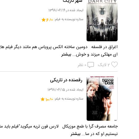
شهر تاریک
ایجاد شده در 1398/06/19
ستاره نویسنده به فیلم:
6
اغراق در فلسفه دومین ساخته الکس پرویاس هم مانند دیگر فیلم های
ای مهلکی میزند و خوش...
بیشتر
2
لایک
0
نظر
رقصنده در تاریکی
ایجاد شده در 1398/06/15
ستاره نویسنده به فیلم:
10
جامعه مصرف گرا با طمع موزیکال لارس فون تریه میگوید"فیلم باید م
نیستیم.او که در سا...
بیشتر