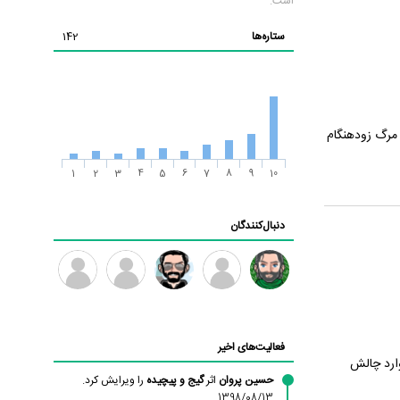
است.
ستاره‌ها
142
 مرگ زودهنگام
1
2
3
4
5
6
7
8
9
10
دنبال‌کنندگان
رادین
ابتین
مهدی
طرفدار
امید
فرهمند
میلی
هدایت
فعالیت‌های اخیر
بابی
وارد چالش
براون
حسین پروان
اثر
گیج و پیچیده
را ویرایش کرد.
1398/08/13