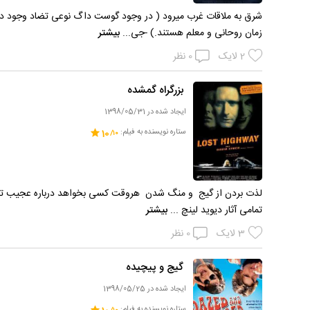
شرق به ملاقات غرب میرود ( در وجود گوست داگ نوعی تضاد وجود د
زمان روحانی و معلم هستند.) -جی...
بیشتر
2
لایک
0
نظر
بزرگراه گمشده
ایجاد شده در 1398/05/31
ستاره نویسنده به فیلم:
10
لذت بردن از گیج و منگ شدن هروقت کسی بخواهد درباره عجیب ترین و 
تمامی آثار دیوید لینچ ...
بیشتر
3
لایک
0
نظر
گیج و پیچیده
ایجاد شده در 1398/05/25
ستاره نویسنده به فیلم: