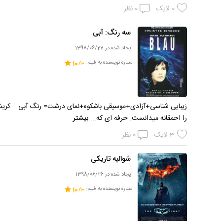
0
لایک
0
نظر
سه رنگ: آبی
ایجاد شده در 1398/06/27
ستاره نویسنده به فیلم:
10
زیبایی شناسی+آزادی+موسیقی باشکوه+نمای درشت= رنگ آبی کریشت
را احمقانه میدانست. حرفه ای که...
بیشتر
3
لایک
0
نظر
شوالیه تاریکی
ایجاد شده در 1398/06/26
ستاره نویسنده به فیلم:
10