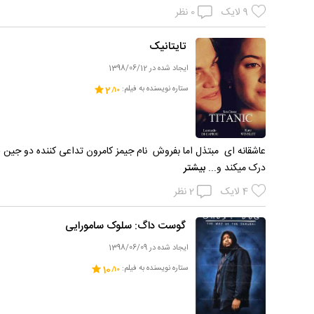
9
لایک
0
نظر
تایتانیک
ایجاد شده در 1398/06/12
ستاره نویسنده به فیلم:
2
عاشقانه ای مبتذل اما بفروش نام جیمز کامرون تداعی کننده‌‌ دو جین ف
درک میکند و...
بیشتر
4
لایک
2
نظر
گوست داگ: سلوک سامورایی
ایجاد شده در 1398/06/09
ستاره نویسنده به فیلم:
10