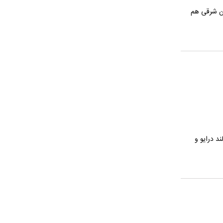
ان شرقی هم
د درایو و