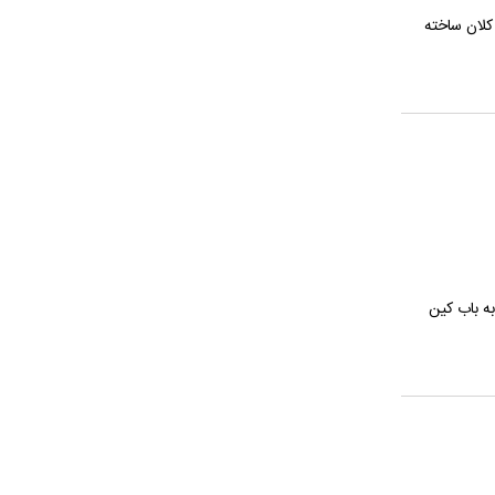
ا است.او در ده سال اخیر ۵ فیلم با بودجه هایی کلان ساخته
ه باب کین