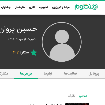
سینما و تلویزیون
تحریریه
گالری
هنرمندان
جشنواره
حسین پروان
عضویت از مرداد 1398
ستاره
142
پروفایل
فعالیت‌ها
فیلم‌ها
بررسی‌ها
مشارک
بررسی
نظرات