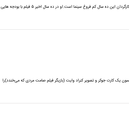
میدونی این زخما چجوری به وجود اومد کریستوفر نولان قطعا بهترین کارگردان این ده سال کم فروغ سینم
ن یک کارت جوکر و تصویر کنراد وایت (بازیگر فیلم صامت مردی که می‌خندد)را ب