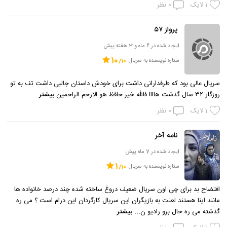
1
لایک
0
نظر
پرواز ۵۷
ایجاد شده در 6 ماه و 3 هفته پیش
10
ستاره نویسنده به سریال:
سریال عالی بود که طرفدارانی داشت برای خودش داستان جالبی داشت تف به تو
روزگار ۳۲ سال گذشت هاااا فالله خیر حافظ هو الارحم الراحمین
بیشتر
1
لایک
0
نظر
نامه آخر
ایجاد شده در 7 ماه پیش
1
ستاره نویسنده به سریال:
افتضاح بد برای چی اون سریال ضعیف دروغ ساخته شده چند درصد خانواده ها
مانند اینا هستند لعنت به بازیگران این سریال کارگردان این درام است ؟ می ره
گذشته می ره حال برو رادیو ن...
بیشتر