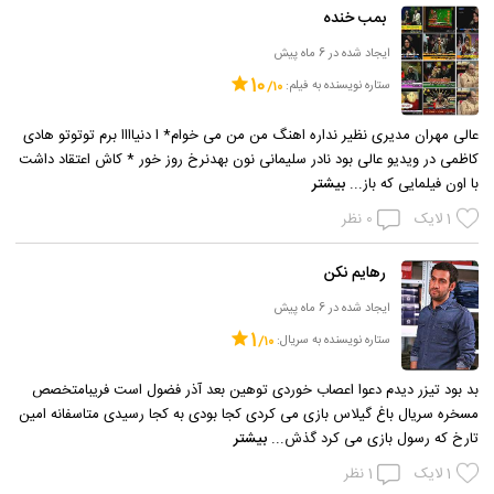
بمب خنده
ایجاد شده در 6 ماه پیش
10
ستاره نویسنده به فیلم:
عالی مهران مدیری نظیر نداره اهنگ من من می خوام* ا دنیاااا برم توتوتو هادی
کاظمی در ویدیو عالی بود نادر سلیمانی نون بهدنرخ روز خور * کاش اعتقاد داشت
با اون فیلمایی که باز...
بیشتر
1
لایک
0
نظر
رهایم نکن
ایجاد شده در 6 ماه پیش
1
ستاره نویسنده به سریال:
بد بود تیزر دیدم دعوا اعصاب خوردی توهین بعد آذر فضول است فریبامتخصص
مسخره سریال باغ گیلاس بازی می کردی کجا بودی به کجا رسیدی متاسفانه امین
تارخ که رسول بازی می کرد گذش...
بیشتر
1
لایک
1
نظر