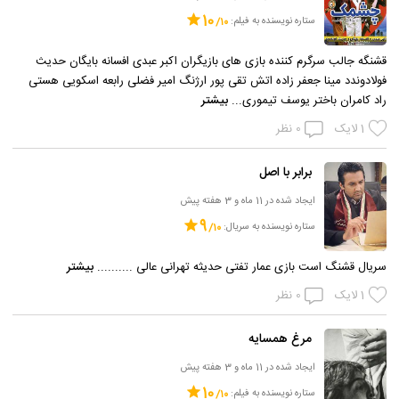
10
ستاره نویسنده به فیلم:
قشنگه جالب سرگرم کننده بازی های بازیگران اکبر عبدی افسانه بایگان حدیث
فولادوندد مینا جعفر زاده اتش تقی پور ارژنگ امیر فضلی رابعه اسکویی هستی
راد کامران باختر یوسف تیموری...
بیشتر
1
لایک
0
نظر
برابر با اصل
ایجاد شده در 11 ماه و 3 هفته پیش
9
ستاره نویسنده به سریال:
سریال قشنگ است بازی عمار تفتی حدیثه تهرانی عالی ..........
بیشتر
1
لایک
0
نظر
مرغ همسایه
ایجاد شده در 11 ماه و 3 هفته پیش
10
ستاره نویسنده به فیلم: