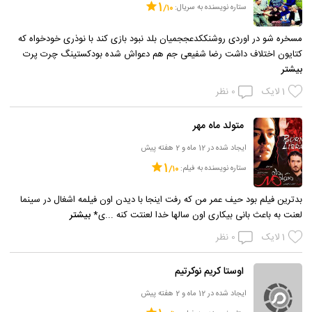
1
ستاره نویسنده به سریال:
مسخره شو در اوردی روشنککدعججمیان بلد نبود بازی کند با نوذری خودخواه که
کتایون اختلاف داشت رضا شفیعی جم هم دعواش شده بودکستینگ چرت پرت
بیشتر
1
لایک
0
نظر
متولد ماه مهر
ایجاد شده در 12 ماه و 2 هفته پیش
1
ستاره نویسنده به فیلم:
بدترین فیلم بود حیف عمر من که رفت اینجا با دیدن اون فیلمه اشغال در سینما
لعنت به باعث بانی بیکاری اون سالها خدا لعنتت کنه ...ی*
بیشتر
1
لایک
0
نظر
اوستا کریم نوکرتیم
ایجاد شده در 12 ماه و 2 هفته پیش