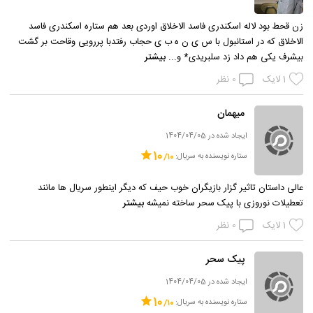
زن قحط بود لاله اسکندری فاسد الاخلاق اوردی بعد هم ستاره اسکندری فاسد
الاخلاق که در استانبول با س ی ن ه ب ی حجاب رفتدبا پررویی وقاحت بر گشت
بیشرف یکی هم داد زد سلبریدی* و...
بیشتر
1
لایک
0
نظر
میهمان
ایجاد شده در 1404/04/05
10
ستاره نویسنده به سریال:
عالی داستان تاثیر گزار بازیگران خوب حیف که دیگر اینطور سریال ها مانند
تعطیلات نوروزی با پیک سحر ساخته نمیشه
بیشتر
1
لایک
0
نظر
پیک سحر
ایجاد شده در 1404/04/05
10
ستاره نویسنده به سریال: