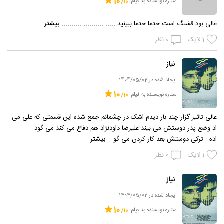
10
ستاره نویسنده به فیلم:
عالی بود قشنگ است حتما حتما ببینید ..... .......... ..........
بیشتر
1
لایک
0
نظر
نیاز
ایجاد شده در 1404/05/02
10
ستاره نویسنده به فیلم:
عالی تاثیر گزار چند بار دیدم اشک در چشمانم جمع شده این قسمتی که علی می
اد وضع پدر دوستش می بیند علیرضا داودنژاد هم دفاع می کند می گود
اده...ترکی دوستش بعد کار کردن می گو...
بیشتر
1
لایک
0
نظر
نیاز
ایجاد شده در 1404/05/02
10
ستاره نویسنده به فیلم: