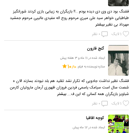
قشنگ بود دی وی دی دیده بودم ..!! بازیگران به زیبایی بازی کردند شورانگیز
طباطبایی خواهر سید علی میری مرحوم روح اله مفیدی عالییی مرحوم جمشید
مهرداد بی نظیر
بیشتر
1
لایک
0
نظر
گنج قارون
ایجاد شده در 11 ماه و 3 هفته پیش
10
ستاره نویسنده به فیلم:
قشنگ نظیر نداشت جادویی که تکرار نشد تقلید هم بلد نبودند بسازند الان ه
شصت سال است سیامک یاسمی فردین فروزان ظهوری آرمان ماروتیان کارمن
شباویز بازیگران همه کسانی که این ف...
بیشتر
1
لایک
0
نظر
کوچه اقاقیا
ایجاد شده در 12 ماه پیش