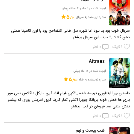
ایجاد شده در 9 ماه و 4 هفته پیش
5
ستاره نویسنده به سریال:
سریال خوب بود بد نبود اما شهره سل طانی افتضاحح بود با اون اناهیتا همتی
دهن گشاد..!! حیف این سریال
بیشتر
1
لایک
0
نظر
Aitraaz
ایجاد شده در 10 ماه پیش
5
ستاره نویسنده به فیلم:
داستان چرا ایتطوری ترجمه شده ..!!کپی فیلم افشاگری مایکل داگلاس دمی مور
بازی ها خعلی خوبه پریانکا چوپرا اکشی کمار کارینا کاپور امریش پوری که بیشتر
نقش منفی ضد قهرمان در ف...
بیشتر
1
لایک
0
نظر
شب بیست و نهم