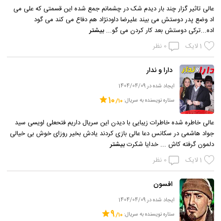
عالی تاثیر گزار چند بار دیدم شک در چشمانم جمع شده این قسمتی که علی می
اد وضع پدر دوستش می بیند علیرضا داودنژاد هم دفاع می کند می گود
اده...ترکی دوستش بعد کار کردن می گو...
بیشتر
1
لایک
0
نظر
دارا و ندار
ایجاد شده در 1404/04/09
10
ستاره نویسنده به سریال:
عالی خاطره شده خاطرات زیبایی با دیدن این سریال داریم فتحعلی اویسی سید
جواد هاشمی در سکانس دعا عالی بازی کردند یادش بخیر روزای خوش بی خیالی
دلمون گرفته کاش ... خدایا شکرت
بیشتر
1
لایک
0
نظر
افسون
ایجاد شده در 1404/04/09
9
ستاره نویسنده به سریال: