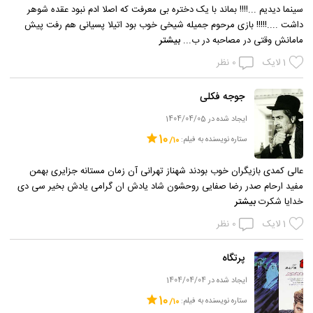
سینما دیدیم ...!!!! بماند با یک دختره بی معرفت که اصلا ادم نبود عقده شوهر
داشت ....!!!!! بازی مرحوم جمیله شیخی خوب بود اتیلا پسیانی هم رفت پیش
مامانش وقتی در مصاحبه در ب...
بیشتر
1
لایک
0
نظر
جوجه فکلی
ایجاد شده در 1404/04/05
10
ستاره نویسنده به فیلم:
عالی کمدی بازیگران خوب بودند شهناز تهرانی آن زمان مستانه جزایری بهمن
مفید ارحام صدر رضا صفایی روحشون شاد یادش ان گرامی یادش بخیر سی دی
خدایا شکرت
بیشتر
1
لایک
0
نظر
پرتگاه
ایجاد شده در 1404/04/04
10
ستاره نویسنده به فیلم: