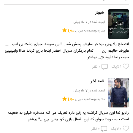
شهباز
ایجاد شده در 7 ماه پیش
1
ستاره نویسنده به سریال:
افتضاح رادیویی بود در نمایش پخش شد ..!! بی سروته نجوای زشت بی ادب .....
علیرضا حالبهم زن ..... تمام بازیگران سریال احضار اینجا بازی کردند هاااا وایییییی
حیف رضا داوود نژ...
بیشتر
1
لایک
0
نظر
نامه آخر
ایجاد شده در 7 ماه پیش
1
ستاره نویسنده به سریال:
رادیو نما اون سریال گزاشته یه زنی داره تعریف می کنه مسخره خیلی بد ضعیف
است حیف ویدا جوان که اون اشغال بازی کرد یعنی چی ..!!
بیشتر
0
لایک
0
نظر