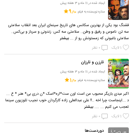
ایجاد شده در 11 ماه و 3 هفته پیش
9
ستاره نویسنده به فیلم:
قشنگ بود یکی از بهترین سکانس های تاریخ سینمای ایران بعد انقلاب سلامتی
سه تن: ناموس و رفیق و وطن.. سلامتی سه کس: زندونی و سرباز و بی‌کس..
سلامتی باغبونی که زمستونش رو از ...
بیشتر
1
لایک
0
نظر
تارزن و تارزان
ایجاد شده در 11 ماه و 3 هفته پیش
1
ستاره نویسنده به فیلم:
اکبر عبدی بازیگر محبوب من است اون ست*اره*اسک *ن دری بی* هنر * ع ...
د ...اینجاست چرا اخه ..!! علی عبدالعلی زاده کارگردان خوب نجیب تلوزیون سینما
تعجب می کنیم ... ....
بیشتر
1
لایک
0
نظر
دوردست‌ها