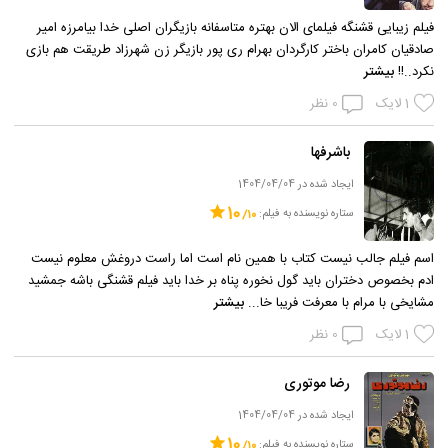
فیلم زیبایی قشنگه فیلمای الان بهتره متاسفانه بازیگران اصلی خدا بیامرزه امیر
صادقیان کامران باختر کارگردان بهرام ری پور بازیگر زن شهرزاد طریقت هم بازی
نکرد..!!
بیشتر
1
لایک
0
نظر
باشرفها
ایجاد شده در 1404/04/04
10
ستاره نویسنده به فیلم:
اسم فیلم جالب نیست کتاب با همین نام است اما راست دروغش معلوم نیست
ادم بخصوص دختران باید گول نخوره پناه بر خدا باید فیلم قشنگی باشه جمشید
مشایخی با مرام با معرفت فریبا خا...
بیشتر
1
لایک
0
نظر
رضا موتوری
ایجاد شده در 1404/04/04
10
ستاره نویسنده به فیلم: