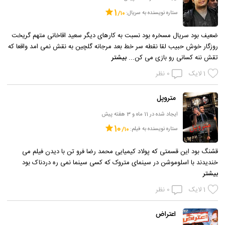
1
ستاره نویسنده به سریال:
ضعیف بود سریال مسخره بود نسبت به کارهای دیگر سعید اقاخانی متهم گریخت
روزگار خوش حبیب لقا نقطه سر خط بعد مرجانه گلچین به نقش نمی امد واقعا که
تقش ننه کسانی رو بازی می کن...
بیشتر
1
لایک
0
نظر
متروپل
ایجاد شده در 11 ماه و 3 هفته پیش
10
ستاره نویسنده به فیلم:
قشنگ بود این قسمتی که پولاد کیمیایی محمد رضا فرو تن با دیدن فیلم می
خندیدند با اسلوموشن در سینمای متروک که کسی سینما نمی ره دردناک بود
بیشتر
1
لایک
0
نظر
اعتراض