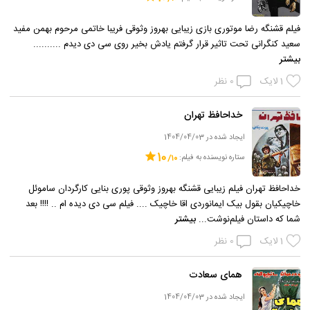
فیلم قشنگه رضا موتوری بازی زیبایی بهروز وثوقی فریبا خاتمی مرحوم بهمن مفید
سعید کنگرانی تحت تاثیر قرار گرفتم یادش بخیر روی سی دی دیدم ..........
بیشتر
1
لایک
0
نظر
خداحافظ تهران
ایجاد شده در 1404/04/03
10
ستاره نویسنده به فیلم:
خداحافظ تهران فیلم زیبایی قشنگه بهروز وثوقی پوری بنایی کارگردان ساموئل
خاچیکیان بقول بیک ایمانوردی اقا خاچیک .... فیلم سی دی دیده ام .. !!!! بعد
شما که داستان فیلم‌نوشت...
بیشتر
1
لایک
0
نظر
همای سعادت
ایجاد شده در 1404/04/03