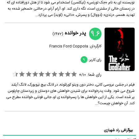
نویسنده ای به نام «جک تورنس» (نیکلسن) استخدام می شود تا از هتل دورافتاده ای که
در زمستان خالی از مشتری است، نگه داری کند. او، آرام آرام، در حالتی «تسخیر شده» به
تهدید همسر، «رندی» (دووال) و پسرش، «دانی» (لوید) می پردازد...
9.6
پدر خوانده
(1972)
کارگردان:
Francis Ford Coppola
رای کاربر:
9
0
رای شما:
/
10
فیلم در جشن عروسی کانی، دختر دون ویتو کورلئونه، در لانگ بیچ نیویورک، لانگ آیلند
شروع می شود. وقت پدرخوانده برای شنیدن خواهش های دوستان و زیردستان چاپلوس
پر شده است. یکی از این خواهش ها را پسرخوانده ی او، جانی فونتی خواننده مطرح می
کند. آن خواهش چیست؟...
بیوگرافی راد شهبازی