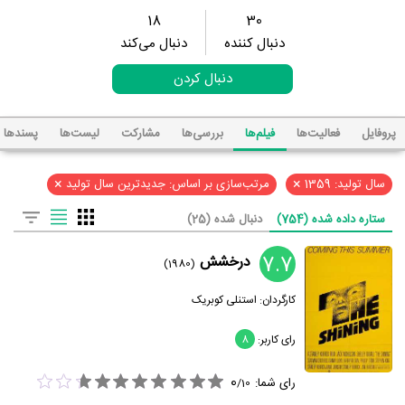
18
30
دنبال کننده
دنبال می‌کند
دنبال کردن
پروفایل
فعالیت‌ها
فیلم‌ها
بررسی‌ها
مشارکت
لیست‌ها
پسند‌ها
×
×
سال تولید: 1359
مرتب‌سازی بر اساس: جدیدترین سال تولید
ستاره داده شده (754)
دنبال شده (25)
7.7
درخشش
(1980)
کارگردان:
استنلی کوبریک
رای کاربر:
8
0
رای شما:
/
10