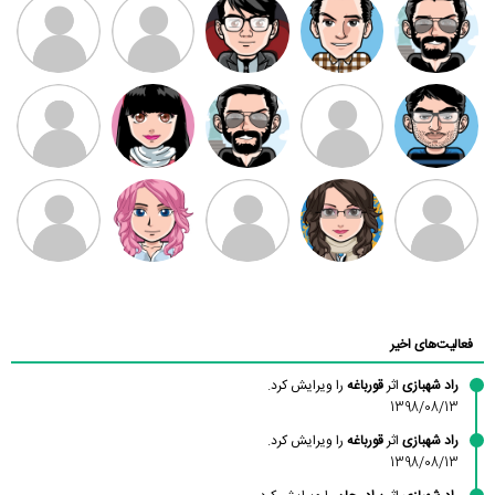
ممدرضا
رضا کاظمی
زهرا ~
ابتین
سید محمد
موسوی
مهدی فرهمند
مهدی سلطانی
داود رضیی
طرفدار میلی
کیوان کیانی
بابی براون
سامان راحمی
امیردلتا
امیروو
ملیکا منتظری
عارفه داستانپور
محسن
فاطمه
حسین پروان
مانلی نشایی
ادریس صفری
محمودزاده
شهشهانی
مقدم
فعالیت‌های اخیر
راد شهبازی
اثر
قورباغه
را ویرایش کرد.
1398/08/13
راد شهبازی
اثر
قورباغه
را ویرایش کرد.
1398/08/13