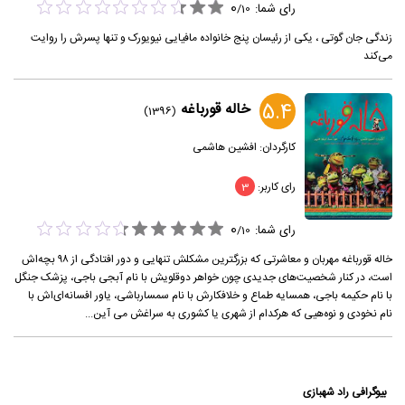
0
رای شما:
/
10
زندگی جان گوتی ، یکی از رئیسان پنج خانواده‌ مافیایی نیویورک و تنها پسرش را روایت
می‌کند
5.4
خاله قورباغه
(1396)
کارگردان:
افشین هاشمی
رای کاربر:
3
0
رای شما:
/
10
خاله قورباغه مهربان و معاشرتی که بزرگترین مشکلش تنهایی و دور افتادگی از ۹۸ بچه‌اش
است، در کنار شخصیت‌های جدیدی چون خواهر دوقلویش با نام آبجی باجی، پزشک جنگل
با نام حکیمه باجی، همسایه طماع و خلافکارش با نام سمسارباشی، یاور افسانه‌ای‌اش با
نام نخودی و نوه‌هیی که هرکدام از شهری یا کشوری به سراغش می آین...
بیوگرافی راد شهبازی