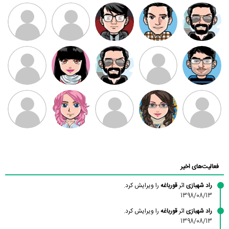
ممدرضا
رضا کاظمی
زهرا ~
ابتین
سید محمد
موسوی
مهدی فرهمند
مهدی سلطانی
داود رضیی
طرفدار میلی
کیوان کیانی
بابی براون
سامان راحمی
امیردلتا
امیروو
ملیکا منتظری
عارفه داستانپور
محسن
فاطمه
حسین پروان
مانلی نشایی
ادریس صفری
محمودزاده
شهشهانی
مقدم
فعالیت‌های اخیر
راد شهبازی
اثر
قورباغه
را ویرایش کرد.
1398/08/13
راد شهبازی
اثر
قورباغه
را ویرایش کرد.
1398/08/13