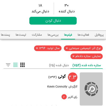
18
30
دنبال کننده
دنبال می‌کند
دنبال کردن
پروفایل
فعالیت‌ها
فیلم‌ها
بررسی‌ها
مشارکت
لیست‌ها
پسند‌ها
×
×
نوع اثر: انیمیشن سینمایی
سال تولید: 1396
×
نمایش: ستاره داده‌ام
ستاره داده شده (754)
دنبال شده (25)
2.3
گوتی
(1396)
کارگردان:
Kevin Connolly
رای کاربر:
2