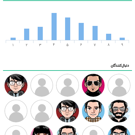
1
2
3
4
5
6
7
8
9
دنبال‌کنندگان
ممدرضا
رضا کاظمی
زهرا ~
ابتین
سید محمد
موسوی
مهدی فرهمند
مهدی سلطانی
داود رضیی
طرفدار میلی
کیوان کیانی