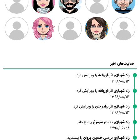
بابی براون
سامان راحمی
امیردلتا
امیروو
ملیکا منتظری
عارفه داستانپور
محسن
فاطمه
حسین پروان
مانلی نشایی
ادریس صفری
محمودزاده
شهشهانی
مقدم
فعالیت‌های اخیر
راد شهبازی
اثر
قورباغه
را ویرایش کرد.
1398/08/13
راد شهبازی
اثر
قورباغه
را ویرایش کرد.
1398/08/13
راد شهبازی
اثر
برادر جان
را ویرایش کرد.
1398/08/13
راد شهبازی
به نظر
سیمرغ
پاسخ داد.
1398/06/28
راد شهبازی
بررسی
حسین پروان
را پسندید.