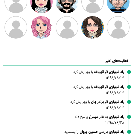
بابی براون
سامان راحمی
امیردلتا
امیروو
ملیکا منتظری
عارفه داستانپور
محسن
فاطمه
حسین پروان
مانلی نشایی
ادریس صفری
محمودزاده
شهشهانی
مقدم
فعالیت‌های اخیر
راد شهبازی
اثر
قورباغه
را ویرایش کرد.
1398/08/13
راد شهبازی
اثر
قورباغه
را ویرایش کرد.
1398/08/13
راد شهبازی
اثر
برادر جان
را ویرایش کرد.
1398/08/13
راد شهبازی
به نظر
سیمرغ
پاسخ داد.
1398/06/28
راد شهبازی
بررسی
حسین پروان
را پسندید.