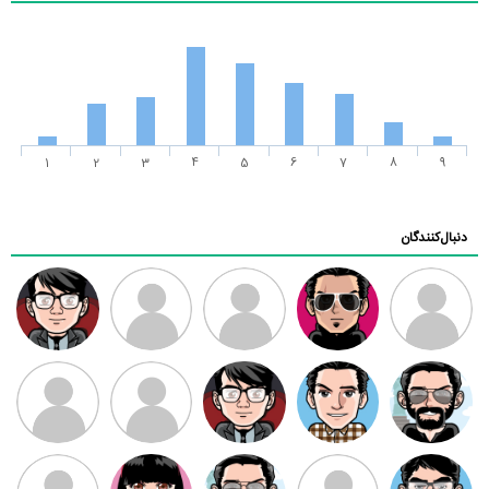
1
2
3
4
5
6
7
8
9
دنبال‌کنندگان
ممدرضا
رضا کاظمی
زهرا ~
ابتین
سید محمد
موسوی
مهدی فرهمند
مهدی سلطانی
داود رضیی
طرفدار میلی
کیوان کیانی