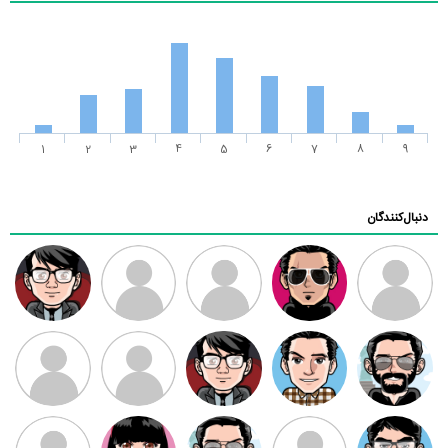
1
2
3
4
5
6
7
8
9
دنبال‌کنندگان
ممدرضا
رضا کاظمی
زهرا ~
ابتین
سید محمد
موسوی
مهدی فرهمند
مهدی سلطانی
داود رضیی
طرفدار میلی
کیوان کیانی