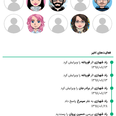
بابی براون
سامان راحمی
امیردلتا
امیروو
ملیکا منتظری
عارفه داستانپور
محسن
فاطمه
حسین پروان
مانلی نشایی
ادریس صفری
محمودزاده
شهشهانی
مقدم
فعالیت‌های اخیر
راد شهبازی
اثر
قورباغه
را ویرایش کرد.
1398/08/13
راد شهبازی
اثر
قورباغه
را ویرایش کرد.
1398/08/13
راد شهبازی
اثر
برادر جان
را ویرایش کرد.
1398/08/13
راد شهبازی
به نظر
سیمرغ
پاسخ داد.
1398/06/28
راد شهبازی
بررسی
حسین پروان
را پسندید.