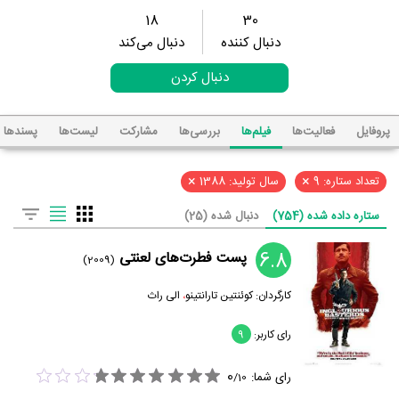
18
30
دنبال کننده
دنبال می‌کند
دنبال کردن
پروفایل
فعالیت‌ها
فیلم‌ها
بررسی‌ها
مشارکت
لیست‌ها
پسند‌ها
×
×
تعداد ستاره: 9
سال تولید: 1388
ستاره داده شده (754)
دنبال شده (25)
6.8
پست‌ فطرت‌های لعنتی
(2009)
کارگردان:
کوئنتین تارانتینو
،
الی راث
رای کاربر:
9
0
رای شما:
/
10