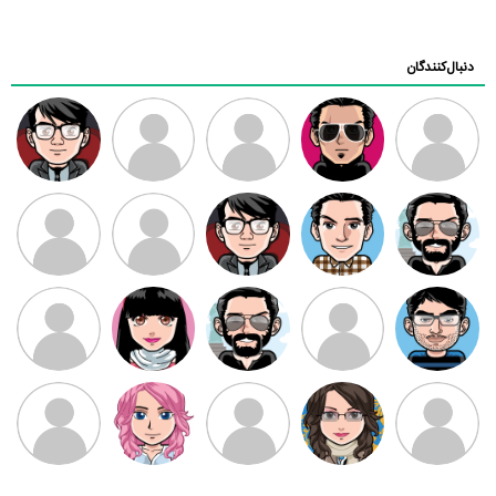
دنبال‌کنندگان
ممدرضا
رضا کاظمی
زهرا ~
ابتین
سید محمد
موسوی
مهدی فرهمند
مهدی سلطانی
داود رضیی
طرفدار میلی
کیوان کیانی
بابی براون
سامان راحمی
امیردلتا
امیروو
ملیکا منتظری
عارفه داستانپور