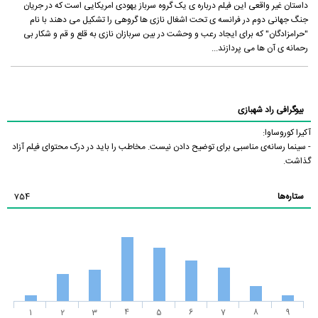
داستان غیر واقعی این فیلم درباره ی یک گروه سرباز یهودی امریکایی است که در جریان
جنگ جهانی دوم در فرانسه ی تحت اشغال نازی ها گروهی را تشکیل می دهند با نام
"حرامزادگان" که برای ایجاد رعب و وحشت در بین سربازان نازی به قلع و قم و شکار بی
رحمانه ی آن ها می پردازند...
بیوگرافی راد شهبازی
آکیرا کوروساوا:
- سینما رسانه‌ی مناسبی برای توضیح دادن نیست. مخاطب را باید در درک محتوای فیلم آزاد
گذاشت.
ستاره‌ها
754
1
2
3
4
5
6
7
8
9