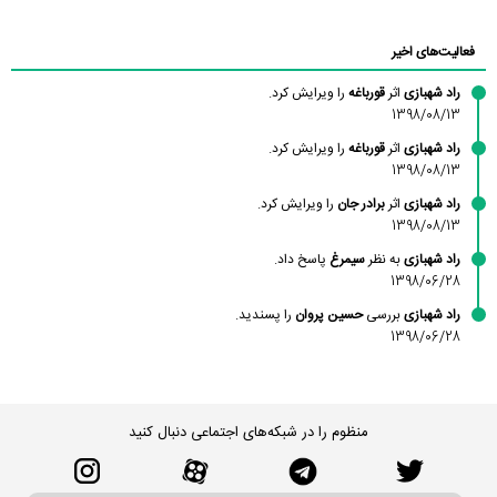
محسن
فاطمه
حسین پروان
مانلی نشایی
ادریس صفری
محمودزاده
شهشهانی
مقدم
فعالیت‌های اخیر
راد شهبازی
اثر
قورباغه
را ویرایش کرد.
1398/08/13
راد شهبازی
اثر
قورباغه
را ویرایش کرد.
1398/08/13
راد شهبازی
اثر
برادر جان
را ویرایش کرد.
1398/08/13
راد شهبازی
به نظر
سیمرغ
پاسخ داد.
1398/06/28
راد شهبازی
بررسی
حسین پروان
را پسندید.
1398/06/28
منظوم را در شبکه‌های اجتماعی دنبال کنید