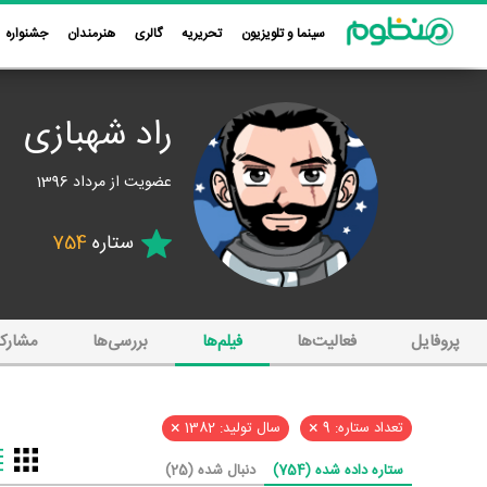
سینما و تلویزیون
تحریریه
گالری
هنرمندان
جشنواره
راد شهبازی
عضویت از مرداد 1396
ستاره
754
پروفایل
فعالیت‌ها
فیلم‌ها
بررسی‌ها
مشارک
×
×
تعداد ستاره: 9
سال تولید: 1382
ستاره داده شده (754)
دنبال شده (25)