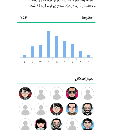
- سینما رسانه‌ی مناسبی برای توضیح دادن نیست.
مخاطب را باید در درک محتوای فیلم آزاد گذاشت.
ستاره‌ها
754
1
2
3
4
5
6
7
8
9
دنبال‌کنندگان
ممدرضا
رضا
زهرا ~
ابتین
سید
کاظمی
محمد
موسوی
مهدی
مهدی
داود
طرفدار
کیوان
فرهمند
سلطانی
رضیی
میلی
کیانی