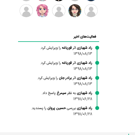
بابی
سامان
امیردلتا
امیروو
ملیکا
عارفه
براون
راحمی
منتظری
داستانپور
محسن
فاطمه
حسین
مانلی
ادریس
محمودزاده
شهشهانی
پروان
نشایی
صفری
فعالیت‌های اخیر
مقدم
راد شهبازی
اثر
قورباغه
را ویرایش کرد.
1398/08/13
راد شهبازی
اثر
قورباغه
را ویرایش کرد.
1398/08/13
راد شهبازی
اثر
برادر جان
را ویرایش کرد.
1398/08/13
راد شهبازی
به نظر
سیمرغ
پاسخ داد.
1398/06/28
راد شهبازی
بررسی
حسین پروان
را پسندید.
1398/06/28