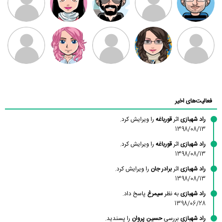
بابی براون
سامان راحمی
امیردلتا
امیروو
ملیکا منتظری
عارفه داستانپور
محسن
فاطمه
حسین پروان
مانلی نشایی
ادریس صفری
محمودزاده
شهشهانی
مقدم
فعالیت‌های اخیر
راد شهبازی
اثر
قورباغه
را ویرایش کرد.
1398/08/13
راد شهبازی
اثر
قورباغه
را ویرایش کرد.
1398/08/13
راد شهبازی
اثر
برادر جان
را ویرایش کرد.
1398/08/13
راد شهبازی
به نظر
سیمرغ
پاسخ داد.
1398/06/28
راد شهبازی
بررسی
حسین پروان
را پسندید.