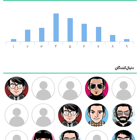
1
2
3
4
5
6
7
8
9
دنبال‌کنندگان
ممدرضا
رضا کاظمی
زهرا ~
ابتین
سید محمد
موسوی
مهدی فرهمند
مهدی سلطانی
داود رضیی
طرفدار میلی
کیوان کیانی