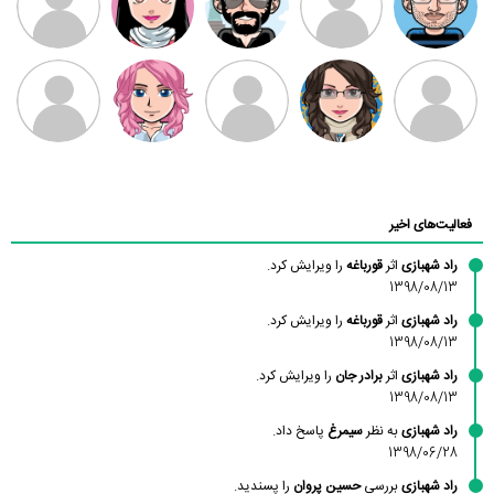
بابی براون
سامان راحمی
امیردلتا
امیروو
ملیکا منتظری
عارفه داستانپور
محسن
فاطمه
حسین پروان
مانلی نشایی
ادریس صفری
محمودزاده
شهشهانی
مقدم
فعالیت‌های اخیر
راد شهبازی
اثر
قورباغه
را ویرایش کرد.
1398/08/13
راد شهبازی
اثر
قورباغه
را ویرایش کرد.
1398/08/13
راد شهبازی
اثر
برادر جان
را ویرایش کرد.
1398/08/13
راد شهبازی
به نظر
سیمرغ
پاسخ داد.
1398/06/28
راد شهبازی
بررسی
حسین پروان
را پسندید.