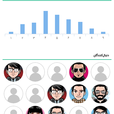
1
2
3
4
5
6
7
8
9
دنبال‌کنندگان
ممدرضا
رضا کاظمی
زهرا ~
ابتین
سید محمد
موسوی
مهدی فرهمند
مهدی سلطانی
داود رضیی
طرفدار میلی
کیوان کیانی