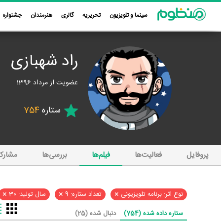
سینما و تلویزیون
تحریریه
گالری
هنرمندان
جشنواره
راد شهبازی
عضویت از مرداد 1396
ستاره
754
پروفایل
فعالیت‌ها
فیلم‌ها
بررسی‌ها
مشارک
×
×
×
نوع اثر: برنامه تلویزیونی
تعداد ستاره: 9
سال تولید: 30
ستاره داده شده (754)
دنبال شده (25)