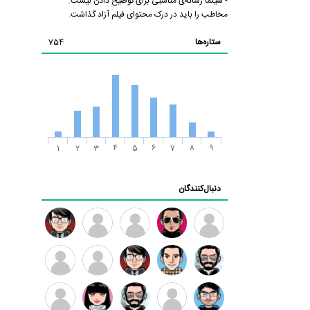
- سینما رسانه‌ی مناسبی برای توضیح دادن نیست.
مخاطب را باید در درک محتوای فیلم آزاد گذاشت.
ستاره‌ها
754
1
2
3
4
5
6
7
8
9
دنبال‌کنندگان
ممدرضا
رضا
زهرا ~
ابتین
سید
کاظمی
محمد
موسوی
مهدی
مهدی
داود
طرفدار
کیوان
فرهمند
سلطانی
رضیی
میلی
کیانی