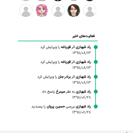
بابی
سامان
امیردلتا
امیروو
ملیکا
عارفه
براون
راحمی
منتظری
داستانپور
محسن
فاطمه
حسین
مانلی
ادریس
محمودزاده
شهشهانی
پروان
نشایی
صفری
فعالیت‌های اخیر
مقدم
راد شهبازی
اثر
قورباغه
را ویرایش کرد.
1398/08/13
راد شهبازی
اثر
قورباغه
را ویرایش کرد.
1398/08/13
راد شهبازی
اثر
برادر جان
را ویرایش کرد.
1398/08/13
راد شهبازی
به نظر
سیمرغ
پاسخ داد.
1398/06/28
راد شهبازی
بررسی
حسین پروان
را پسندید.
1398/06/28