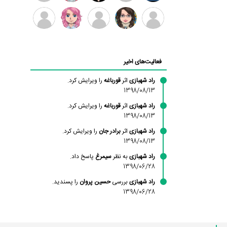
بابی
سامان
امیردلتا
امیروو
ملیکا
عارفه
براون
راحمی
منتظری
داستانپور
محسن
فاطمه
حسین
مانلی
ادریس
محمودزاده
شهشهانی
پروان
نشایی
صفری
فعالیت‌های اخیر
مقدم
راد شهبازی
اثر
قورباغه
را ویرایش کرد.
1398/08/13
راد شهبازی
اثر
قورباغه
را ویرایش کرد.
1398/08/13
راد شهبازی
اثر
برادر جان
را ویرایش کرد.
1398/08/13
راد شهبازی
به نظر
سیمرغ
پاسخ داد.
1398/06/28
راد شهبازی
بررسی
حسین پروان
را پسندید.
1398/06/28