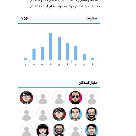
- سینما رسانه‌ی مناسبی برای توضیح دادن نیست.
مخاطب را باید در درک محتوای فیلم آزاد گذاشت.
ستاره‌ها
754
1
2
3
4
5
6
7
8
9
دنبال‌کنندگان
ممدرضا
رضا
زهرا ~
ابتین
سید
کاظمی
محمد
موسوی
مهدی
مهدی
داود
طرفدار
کیوان
فرهمند
سلطانی
رضیی
میلی
کیانی