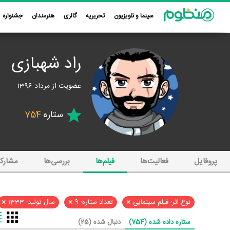
سینما و تلویزیون
تحریریه
گالری
هنرمندان
جشنواره
راد شهبازی
عضویت از مرداد 1396
ستاره
754
پروفایل
فعالیت‌ها
فیلم‌ها
بررسی‌ها
مشارک
×
×
×
نوع اثر: فیلم سینمایی
تعداد ستاره: 9
سال تولید: 1333
ستاره داده شده (754)
دنبال شده (25)