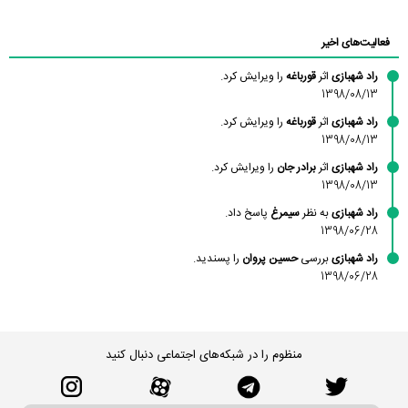
محسن
فاطمه
حسین پروان
مانلی نشایی
ادریس صفری
محمودزاده
شهشهانی
مقدم
فعالیت‌های اخیر
راد شهبازی
اثر
قورباغه
را ویرایش کرد.
1398/08/13
راد شهبازی
اثر
قورباغه
را ویرایش کرد.
1398/08/13
راد شهبازی
اثر
برادر جان
را ویرایش کرد.
1398/08/13
راد شهبازی
به نظر
سیمرغ
پاسخ داد.
1398/06/28
راد شهبازی
بررسی
حسین پروان
را پسندید.
1398/06/28
منظوم را در شبکه‌های اجتماعی دنبال کنید