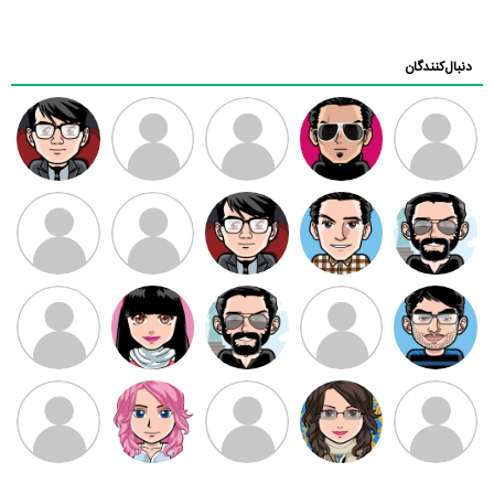
دنبال‌کنندگان
ممدرضا
رضا کاظمی
زهرا ~
ابتین
سید محمد
موسوی
مهدی فرهمند
مهدی سلطانی
داود رضیی
طرفدار میلی
کیوان کیانی
بابی براون
سامان راحمی
امیردلتا
امیروو
ملیکا منتظری
عارفه داستانپور