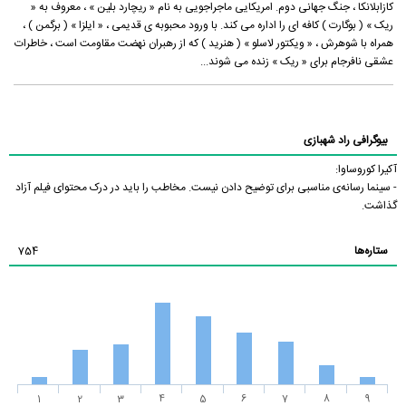
کازابلانکا ، جنگ جهانى دوم. امریکایى ماجراجویى به نام « ریچارد بلین » ، معروف به «
ریک » ( بوگارت ) کافه‏ اى را اداره مى ‏کند. با ورود محبوبه‏ ى قدیمى ، « ایلزا » ( برگمن ) ،
هم‏راه با شوهرش ، « ویکتور لاسلو » ( هنرید ) که از رهبران نهضت مقاومت است ، خاطرات
عشقى نافرجام براى « ریک » زنده مى‏ شوند...
بیوگرافی راد شهبازی
آکیرا کوروساوا:
- سینما رسانه‌ی مناسبی برای توضیح دادن نیست. مخاطب را باید در درک محتوای فیلم آزاد
گذاشت.
ستاره‌ها
754
1
2
3
4
5
6
7
8
9