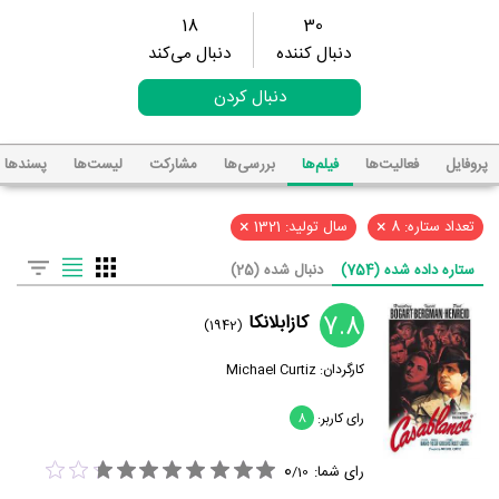
18
30
دنبال کننده
دنبال می‌کند
دنبال کردن
پروفایل
فعالیت‌ها
فیلم‌ها
بررسی‌ها
مشارکت
لیست‌ها
پسند‌ها
×
×
تعداد ستاره: 8
سال تولید: 1321
ستاره داده شده (754)
دنبال شده (25)
7.8
کازابلانکا
(1942)
کارگردان:
Michael Curtiz
رای کاربر:
8
0
رای شما:
/
10