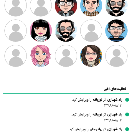
موسوی
مهدی فرهمند
مهدی سلطانی
داود رضیی
طرفدار میلی
کیوان کیانی
بابی براون
سامان راحمی
امیردلتا
امیروو
ملیکا منتظری
عارفه داستانپور
محسن
فاطمه
حسین پروان
مانلی نشایی
ادریس صفری
محمودزاده
شهشهانی
مقدم
فعالیت‌های اخیر
راد شهبازی
اثر
قورباغه
را ویرایش کرد.
1398/08/13
راد شهبازی
اثر
قورباغه
را ویرایش کرد.
1398/08/13
راد شهبازی
اثر
برادر جان
را ویرایش کرد.