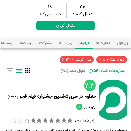
18
30
دنبال کننده
دنبال می‌کند
دنبال کردن
پروفایل
فعالیت‌ها
فیلم‌ها
بررسی‌ها
مشارکت
لیست‌ها
پسند‌ها
×
×
تعداد ستاره: 8
سال تولید: 1396
ستاره داده شده (754)
دنبال شده (25)
7.3
منظوم در سی‌و‌ششمین جشنواره فیلم فجر
(1396)
رای کاربر:
8
0
رای شما:
/
10
همزمان با برگزاری سی‌وششمین جشنواره فیلم فجر، منظوم مرجع سینما و تلویزیون به تولید