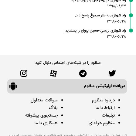
راد شهبازی
اثر
برادر جان
را ویرایش کرد.
1398/08/13
راد شهبازی
به نظر
سیمرغ
پاسخ داد.
1398/06/28
راد شهبازی
بررسی
حسین پروان
را پسندید.
1398/06/28
منظوم را در شبکه‌های اجتماعی دنبال کنید
دریافت اپلیکیشن منظوم
درباره منظوم
سوالات متداول
ارتباط با ما
بلاگ
تبلیغات
جستجوی پیشرفته
منظوم حرفه‌ای
همکاری با ما
کلیه فعالیت های سایت و اپلیکیشن «منظوم» تابع قوانین و مقررات جمهوری اسلامی