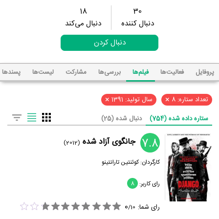
18
30
دنبال کننده
دنبال می‌کند
دنبال کردن
پروفایل
فعالیت‌ها
فیلم‌ها
بررسی‌ها
مشارکت
لیست‌ها
پسند‌ها
×
×
تعداد ستاره: 8
سال تولید: 1391
ستاره داده شده (754)
دنبال شده (25)
7.8
جانگوی آزاد شده
(2012)
کارگردان:
کوئنتین تارانتینو
رای کاربر:
8
0
رای شما:
/
10