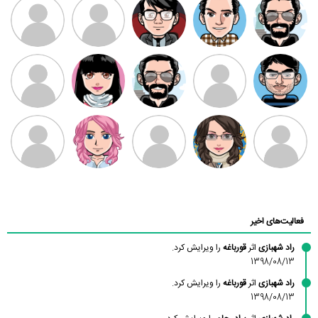
ممدرضا
رضا کاظمی
زهرا ~
ابتین
سید محمد
موسوی
مهدی فرهمند
مهدی سلطانی
داود رضیی
طرفدار میلی
کیوان کیانی
بابی براون
سامان راحمی
امیردلتا
امیروو
ملیکا منتظری
عارفه داستانپور
محسن
فاطمه
حسین پروان
مانلی نشایی
ادریس صفری
محمودزاده
شهشهانی
مقدم
فعالیت‌های اخیر
راد شهبازی
اثر
قورباغه
را ویرایش کرد.
1398/08/13
راد شهبازی
اثر
قورباغه
را ویرایش کرد.
1398/08/13