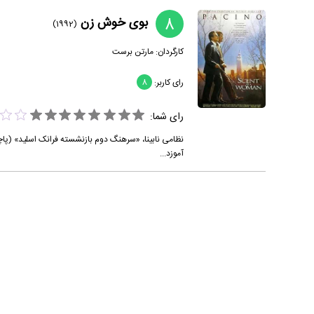
8
بوی خوش زن
(1992)
کارگردان:
مارتن برست
رای کاربر:
8
رای شما:
نظامی نابینا، «سرهنگ دوم بازنشسته فرانک اسلید» (پاچی
آموزد...