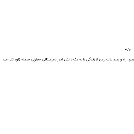
0
/
10
نو) راه و رسم لذت بردن از زندگی را به یک دانش آموز دبیرستانی «چارلی سیمز» (اودانل) می