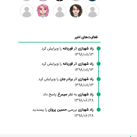
بابی
سامان
امیردلتا
امیروو
ملیکا
عارفه
براون
راحمی
منتظری
داستانپور
محسن
فاطمه
حسین
مانلی
ادریس
محمودزاده
شهشهانی
پروان
نشایی
صفری
فعالیت‌های اخیر
مقدم
راد شهبازی
اثر
قورباغه
را ویرایش کرد.
1398/08/13
راد شهبازی
اثر
قورباغه
را ویرایش کرد.
1398/08/13
راد شهبازی
اثر
برادر جان
را ویرایش کرد.
1398/08/13
راد شهبازی
به نظر
سیمرغ
پاسخ داد.
1398/06/28
راد شهبازی
بررسی
حسین پروان
را پسندید.
1398/06/28