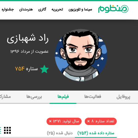
سینما و تلویزیون
تحریریه
گالری
هنرمندان
جشنواره
راد شهبازی
عضویت از مرداد 1396
ستاره
754
پروفایل
فعالیت‌ها
فیلم‌ها
بررسی‌ها
مشارک
×
×
تعداد ستاره: 8
سال تولید: 1371
ستاره داده شده (754)
دنبال شده (25)