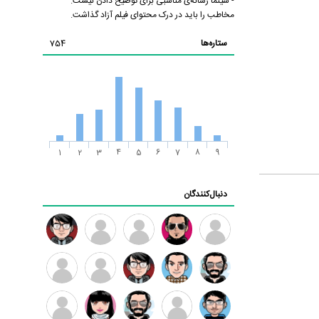
- سینما رسانه‌ی مناسبی برای توضیح دادن نیست.
مخاطب را باید در درک محتوای فیلم آزاد گذاشت.
ستاره‌ها
754
1
2
3
4
5
6
7
8
9
دنبال‌کنندگان
ممدرضا
رضا
زهرا ~
ابتین
سید
کاظمی
محمد
موسوی
مهدی
مهدی
داود
طرفدار
کیوان
فرهمند
سلطانی
رضیی
میلی
کیانی