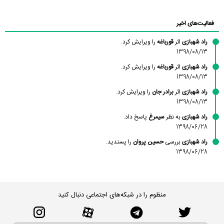
محسن
فاطمه
حسین پروان
مانلی نشایی
ادریس صفری
محمودزاده
شهشهانی
مقدم
فعالیت‌های اخیر
راد شهبازی
اثر
قورباغه
را ویرایش کرد.
1398/08/13
راد شهبازی
اثر
قورباغه
را ویرایش کرد.
1398/08/13
راد شهبازی
اثر
برادر جان
را ویرایش کرد.
1398/08/13
راد شهبازی
به نظر
سیمرغ
پاسخ داد.
1398/06/28
راد شهبازی
بررسی
حسین پروان
را پسندید.
1398/06/28
منظوم را در شبکه‌های اجتماعی دنبال کنید