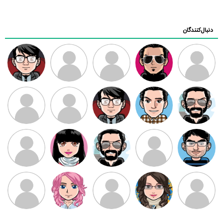
دنبال‌کنندگان
ممدرضا
رضا کاظمی
زهرا ~
ابتین
سید محمد
موسوی
مهدی فرهمند
مهدی سلطانی
داود رضیی
طرفدار میلی
کیوان کیانی
بابی براون
سامان راحمی
امیردلتا
امیروو
ملیکا منتظری
عارفه داستانپور