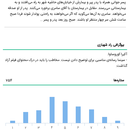
پسر جوانی همراه با پدر پیر و بیمارش از خیابان‌های حاشیه شهر به راه می‌افتند و به
بیمارستانی می‌رسند. مقابل در بیمارستان با آقای سامری برخورد می‌کنند. پدر از او صدقه
می‌خواهد. سامری به آن‌ها می‌گوید که اگر می‌خواهند به راحتی پولدار شوند فردا صبح
ساعت شش سر چهار منتظر او باشند. صبح روز بعد پدر و پسر ...
بیوگرافی راد شهبازی
آکیرا کوروساوا:
- سینما رسانه‌ی مناسبی برای توضیح دادن نیست. مخاطب را باید در درک محتوای فیلم آزاد
گذاشت.
ستاره‌ها
754
1
2
3
4
5
6
7
8
9