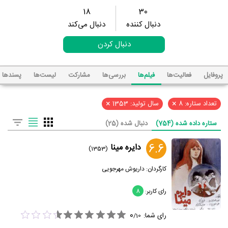
18
30
دنبال کننده
دنبال می‌کند
دنبال کردن
پروفایل
فعالیت‌ها
فیلم‌ها
بررسی‌ها
مشارکت
لیست‌ها
پسند‌ها
×
×
تعداد ستاره: 8
سال تولید: 1353
ستاره داده شده (754)
دنبال شده (25)
6.6
دایره مینا
(1353)
کارگردان:
داریوش مهرجویی
رای کاربر:
8
0
رای شما:
/
10