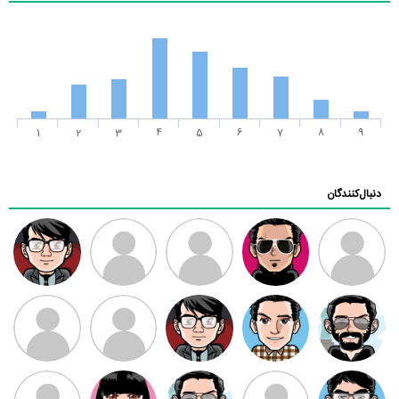
1
2
3
4
5
6
7
8
9
دنبال‌کنندگان
ممدرضا
رضا کاظمی
زهرا ~
ابتین
سید محمد
موسوی
مهدی فرهمند
مهدی سلطانی
داود رضیی
طرفدار میلی
کیوان کیانی