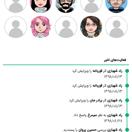
بابی براون
سامان راحمی
امیردلتا
امیروو
ملیکا منتظری
عارفه داستانپور
محسن
فاطمه
حسین پروان
مانلی نشایی
ادریس صفری
محمودزاده
شهشهانی
مقدم
فعالیت‌های اخیر
راد شهبازی
اثر
قورباغه
را ویرایش کرد.
1398/08/13
راد شهبازی
اثر
قورباغه
را ویرایش کرد.
1398/08/13
راد شهبازی
اثر
برادر جان
را ویرایش کرد.
1398/08/13
راد شهبازی
به نظر
سیمرغ
پاسخ داد.
1398/06/28
راد شهبازی
بررسی
حسین پروان
را پسندید.