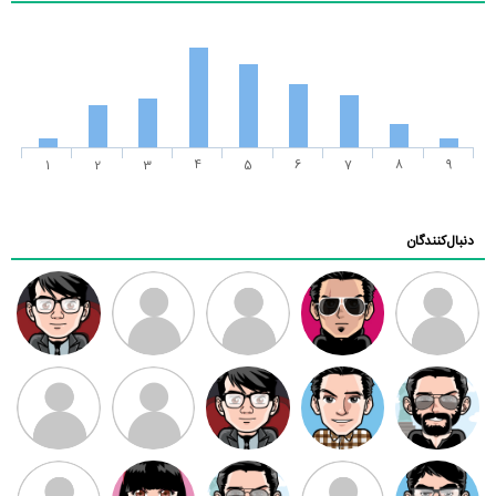
1
2
3
4
5
6
7
8
9
دنبال‌کنندگان
ممدرضا
رضا کاظمی
زهرا ~
ابتین
سید محمد
موسوی
مهدی فرهمند
مهدی سلطانی
داود رضیی
طرفدار میلی
کیوان کیانی