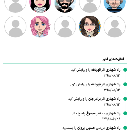
بابی براون
سامان راحمی
امیردلتا
امیروو
ملیکا منتظری
عارفه داستانپور
محسن
فاطمه
حسین پروان
مانلی نشایی
ادریس صفری
محمودزاده
شهشهانی
مقدم
فعالیت‌های اخیر
راد شهبازی
اثر
قورباغه
را ویرایش کرد.
1398/08/13
راد شهبازی
اثر
قورباغه
را ویرایش کرد.
1398/08/13
راد شهبازی
اثر
برادر جان
را ویرایش کرد.
1398/08/13
راد شهبازی
به نظر
سیمرغ
پاسخ داد.
1398/06/28
راد شهبازی
بررسی
حسین پروان
را پسندید.