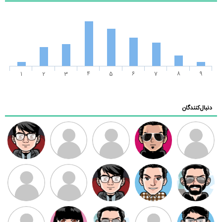
1
2
3
4
5
6
7
8
9
دنبال‌کنندگان
ممدرضا
رضا کاظمی
زهرا ~
ابتین
سید محمد
موسوی
مهدی فرهمند
مهدی سلطانی
داود رضیی
طرفدار میلی
کیوان کیانی