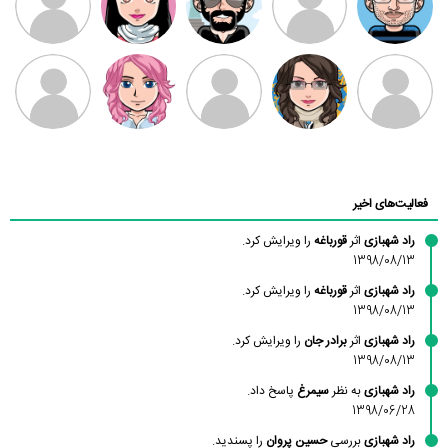
بابی براون
سامان راحمی
امیردلتا
امیروو
ملیکا منتظری
عارفه داستانپور
محسن
فاطمه
حسین پروان
مانلی نشایی
ادریس صفری
محمودزاده
شهشهانی
مقدم
فعالیت‌های اخیر
راد شهبازی
اثر
قورباغه
را ویرایش کرد.
1398/08/13
راد شهبازی
اثر
قورباغه
را ویرایش کرد.
1398/08/13
راد شهبازی
اثر
برادر جان
را ویرایش کرد.
1398/08/13
راد شهبازی
به نظر
سیمرغ
پاسخ داد.
1398/06/28
راد شهبازی
بررسی
حسین پروان
را پسندید.