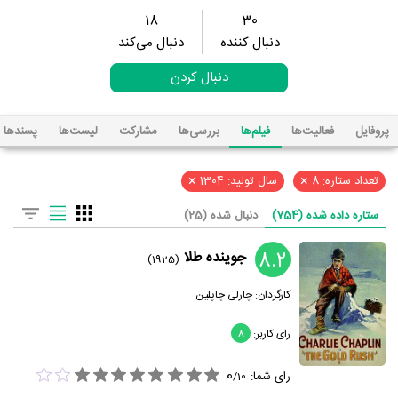
18
30
دنبال کننده
دنبال می‌کند
دنبال کردن
پروفایل
فعالیت‌ها
فیلم‌ها
بررسی‌ها
مشارکت
لیست‌ها
پسند‌ها
×
×
تعداد ستاره: 8
سال تولید: 1304
ستاره داده شده (754)
دنبال شده (25)
8.2
جوینده طلا
(1925)
کارگردان:
چارلی چاپلین
رای کاربر:
8
0
رای شما:
/
10