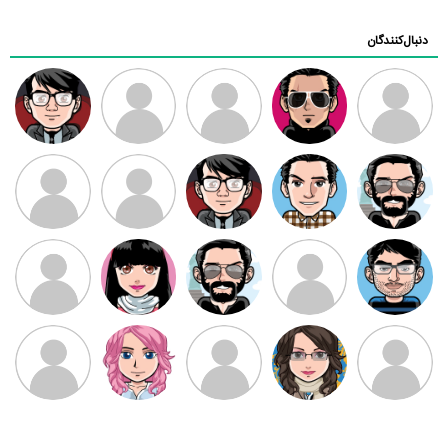
دنبال‌کنندگان
ممدرضا
رضا کاظمی
زهرا ~
ابتین
سید محمد
موسوی
مهدی فرهمند
مهدی سلطانی
داود رضیی
طرفدار میلی
کیوان کیانی
بابی براون
سامان راحمی
امیردلتا
امیروو
ملیکا منتظری
عارفه داستانپور
محسن
فاطمه
حسین پروان
مانلی نشایی
ادریس صفری