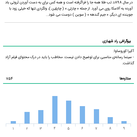
در سال 1898، تب طلا همه جا را فراگرفته است و همه كس براى به دست آوردن ثروتى باد
آورده به آلاسكا روى مى ‏آورد. از جمله « چارلى » ( چاپلين )، ولگردى تنها كه خيلى زود با
جوينده ‏اى ديگر، « جيم گندهه » ( سوين ) دوست مى ‏شود...
بیوگرافی راد شهبازی
آکیرا کوروساوا:
- سینما رسانه‌ی مناسبی برای توضیح دادن نیست. مخاطب را باید در درک محتوای فیلم آزاد
گذاشت.
ستاره‌ها
754
1
2
3
4
5
6
7
8
9