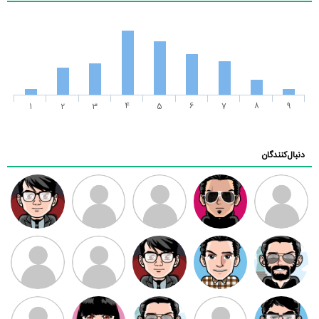
1
2
3
4
5
6
7
8
9
دنبال‌کنندگان
ممدرضا
رضا کاظمی
زهرا ~
ابتین
سید محمد
موسوی
مهدی فرهمند
مهدی سلطانی
داود رضیی
طرفدار میلی
کیوان کیانی