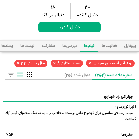
18
30
دنبال کننده
دنبال می‌کند
دنبال کردن
پروفایل
فعالیت‌ها
فیلم‌ها
بررسی‌ها
مشارکت
لیست‌ها
پسند‌ها
×
×
×
نوع اثر: انیمیشن سریالی
تعداد ستاره: 8
سال تولید: 33
ستاره داده شده (754)
دنبال شده (25)
بیوگرافی راد شهبازی
آکیرا کوروساوا:
- سینما رسانه‌ی مناسبی برای توضیح دادن نیست. مخاطب را باید در درک محتوای فیلم آزاد
گذاشت.
ستاره‌ها
754