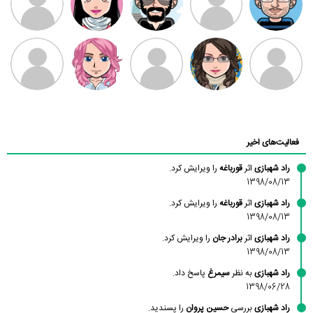
بابی براون
سامان راحمی
امیردلتا
امیروو
ملیکا منتظری
عارفه داستانپور
محسن
فاطمه
حسین پروان
مانلی نشایی
ادریس صفری
محمودزاده
شهشهانی
مقدم
فعالیت‌های اخیر
راد شهبازی
اثر
قورباغه
را ویرایش کرد.
1398/08/13
راد شهبازی
اثر
قورباغه
را ویرایش کرد.
1398/08/13
راد شهبازی
اثر
برادر جان
را ویرایش کرد.
1398/08/13
راد شهبازی
به نظر
سیمرغ
پاسخ داد.
1398/06/28
راد شهبازی
بررسی
حسین پروان
را پسندید.