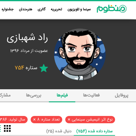
سینما و تلویزیون
تحریریه
گالری
هنرمندان
جشنواره
راد شهبازی
عضویت از مرداد 1396
ستاره
754
پروفایل
فعالیت‌ها
فیلم‌ها
بررسی‌ها
مشارک
×
×
نوع اثر: انیمیشن سینمایی
تعداد ستاره: 8
سال تولید: 1386
ستاره داده شده (754)
دنبال شده (25)