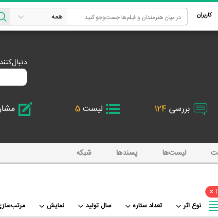
کاربران
دنبال‌کنن
بررسی
124
لیست
5
مشا
ت
لیست‌ها
پسند‌ها
شبکه
×
نوع اثر
تعداد ستاره
سال تولید
نمایش
مرتب‌سازی