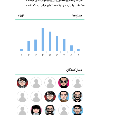
- سینما رسانه‌ی مناسبی برای توضیح دادن نیست.
مخاطب را باید در درک محتوای فیلم آزاد گذاشت.
ستاره‌ها
754
1
2
3
4
5
6
7
8
9
دنبال‌کنندگان
ممدرضا
رضا
زهرا ~
ابتین
سید
کاظمی
محمد
موسوی
مهدی
مهدی
داود
طرفدار
کیوان
فرهمند
سلطانی
رضیی
میلی
کیانی