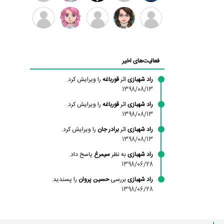
بابی
سامان
امیردلتا
امیروو
ملیکا
عارفه
براون
راحمی
منتظری
داستانپور
محسن
فاطمه
حسین
مانلی
ادریس
محمودزاده
شهشهانی
پروان
نشایی
صفری
فعالیت‌های اخیر
مقدم
راد شهبازی
اثر
قورباغه
را ویرایش کرد.
1398/08/13
راد شهبازی
اثر
قورباغه
را ویرایش کرد.
1398/08/13
راد شهبازی
اثر
برادر جان
را ویرایش کرد.
1398/08/13
راد شهبازی
به نظر
سیمرغ
پاسخ داد.
1398/06/28
راد شهبازی
بررسی
حسین پروان
را پسندید.
1398/06/28