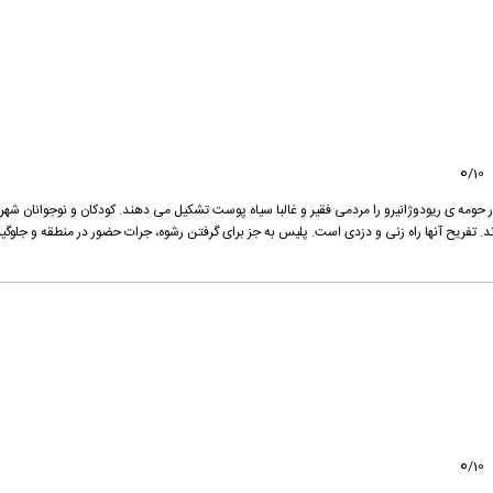
0
/
10
هر خدا” (Cidade De Dues)، شهرکی در حومه ی ریودوژانیرو را مردمی فقیر و غالبا سیاه پوست تشکیل می دهند. کودکان و نوجوانان شه
ند. تفریح آنها راه زنی و دزدی است. پلیس به جز برای گرفتن رشوه، جرات حضور در منطقه و جلوگی
0
/
10