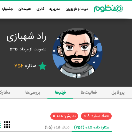
سینما و تلویزیون
تحریریه
گالری
هنرمندان
جشنواره
راد شهبازی
عضویت از مرداد 1396
ستاره
754
پروفایل
فعالیت‌ها
فیلم‌ها
بررسی‌ها
مشارک
×
×
تعداد ستاره: 8
نمایش: همه
ستاره داده شده (754)
دنبال شده (25)