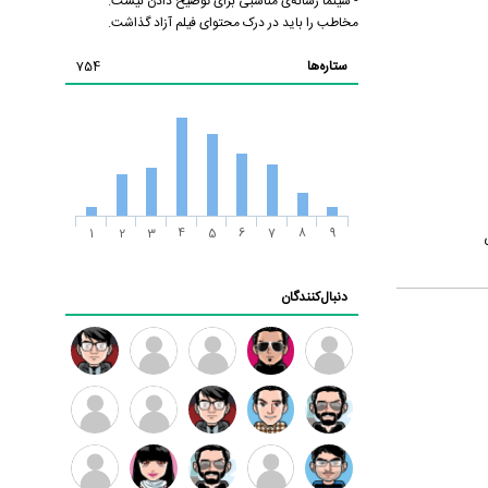
- سینما رسانه‌ی مناسبی برای توضیح دادن نیست.
مخاطب را باید در درک محتوای فیلم آزاد گذاشت.
ستاره‌ها
754
1
2
3
4
5
6
7
8
9
ی
دنبال‌کنندگان
ممدرضا
رضا
زهرا ~
ابتین
سید
کاظمی
محمد
موسوی
مهدی
مهدی
داود
طرفدار
کیوان
فرهمند
سلطانی
رضیی
میلی
کیانی