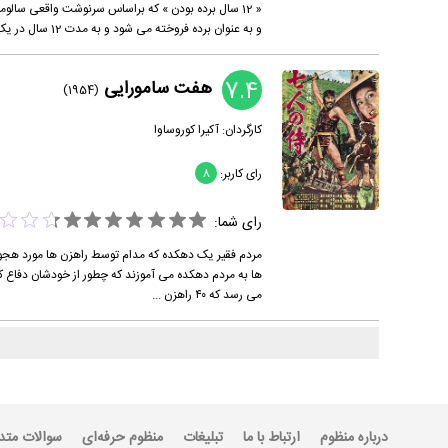
« 12 سال برده بودن » که براساس سرنوشت واقعی سال
و به عنوان برده فروخته می شود و به مدت 12 سال در یک مزرعه مشغول به کار می شود تا اینکه...
7.4
هفت سامورایی
(1954)
کارگردان:
آکیرا کوروساوا
رای کاربر:
8
رای شما:
ها به مردم دهکده می آموزند که چطور از خودشان دفاع کن
می رسد که ۴۰ راهزن ...
درباره منظوم
ارتباط با ما
تبلیغات
منظوم حرفه‌ای
سوالات متد