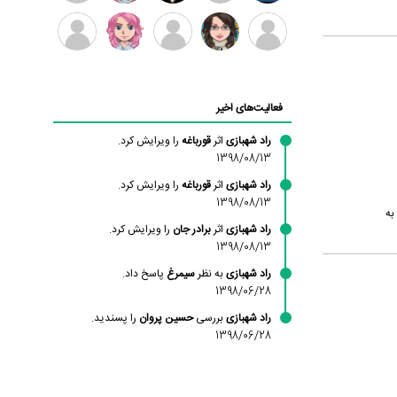
بابی
سامان
امیردلتا
امیروو
ملیکا
عارفه
براون
راحمی
منتظری
داستانپور
محسن
فاطمه
حسین
مانلی
ادریس
محمودزاده
شهشهانی
پروان
نشایی
صفری
فعالیت‌های اخیر
مقدم
راد شهبازی
اثر
قورباغه
را ویرایش کرد.
1398/08/13
راد شهبازی
اثر
قورباغه
را ویرایش کرد.
1398/08/13
 به
راد شهبازی
اثر
برادر جان
را ویرایش کرد.
1398/08/13
راد شهبازی
به نظر
سیمرغ
پاسخ داد.
1398/06/28
راد شهبازی
بررسی
حسین پروان
را پسندید.
1398/06/28