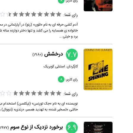
رای کاربر:
8
رای شما:
آدم کشی حرفه ای به نام «لئون» (رنو) در آپارتمانی در م
خانواده ی همسایه را می کشد و تنها دختر دوازده ساله شان
برد و خیلی ...
7.7
درخشش
(1980)
کارگردان:
استنلی کوبریک
رای کاربر:
8
رای شما:
نویسنده ای به نام «جک تورنس» (نیکلسن) استخدام می شود
حالتی «تسخیر شده» به تهدید همسر، «رندی» (دووال) و 
6.9
برخورد نزدیک از نوع سوم
(1977)