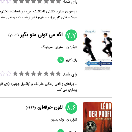
رای شما:
در جریان سفر با کشتی تایتانیک، «رز» (وینسلت)، دختری 
«جک» (دی کاپریو)، مسافری فقیر از قسمت درجه ی سه کش
7.7
اگه می تونی منو بگیر
(2002)
کارگردان:
استیون اسپیلبرگ
رای کاربر:
8
رای شما:
ماجراهای واقعی زندگی «فرانک و آباگنیل جونیر» (دی کاپریو
برداری می کند...
8.6
لئون حرفه‌ای
(1994)
کارگردان:
لوک بسون