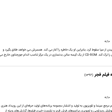
0
/
10
شکلات نوشیدن از سیا سقوط کرد، بنابراین او یک خاطره را آغاز می کند. همسرش می خواهد طلاق بگیرد و
عاشقش، هری، معاون وزارت خارجه، می خواهد همسرش را ترک کند. CD-ROM از یک کیسه سالن بدنسازی در یک مرکز تناسب اندام جورجتاون خارج م
فیلم فجر
(1396)
0
/
10
جع سینما و تلویزیون به تولید و انتشار مجمو‌عه برنامه‌های تولید حرفه‌ای از این رویداد هنری
وشش ویدئویی و تصویری مراسم‌های فرش قرمز و نشست خبری فیلم‌ها، گزارش‌های ویژه از