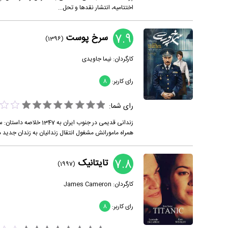
اختتامیه، انتشار نقدها و تحل...
7.9
سرخ پوست
(1396)
کارگردان:
نیما جاویدی
رای کاربر:
8
رای شما:
زندانی قدیمی در جنوب 
همراه مامورانش مشغول انتقال زندانیان به زندان جدید هس
7.8
تایتانیک
(1997)
کارگردان:
James Cameron
رای کاربر:
8