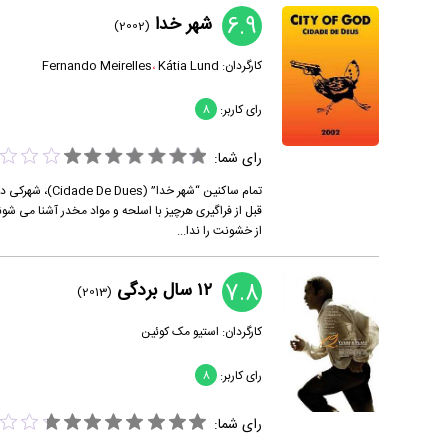
6.9
شهر خدا
(2002)
کارگردان:
Kátia Lund
،
Fernando Meirelles
رای کاربر:
8
رای شما:
تمام ساکنین “ش
قبل از فراگیری هرچیز با اسلحه و مواد مخدر آشنا می شو
از خشونت را ندا...
7.8
۱۲ سال بردگی
(2013)
کارگردان:
استیو مک کوئین
رای کاربر:
8
رای شما: