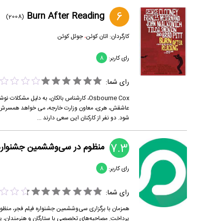
6
Burn After Reading
(2008)
کارگردان:
اتان کوئن
،
جوئل کوئن
رای کاربر:
8
رای شما:
Osbourne Cox، کارشناس بالکان، به دلیل م
شود. دو نفر از کارکنان این سعی دارند ...
7.3
منظوم در سی‌و‌ششمین جشنواره 
رای کاربر:
8
رای شما:
همزمان با برگزاری سی‌وششمین جشنواره فیلم فجر، منظوم مر
پرداخت. مصاحبه‌های تخصصی با ستارگان و هنرمندان، پ