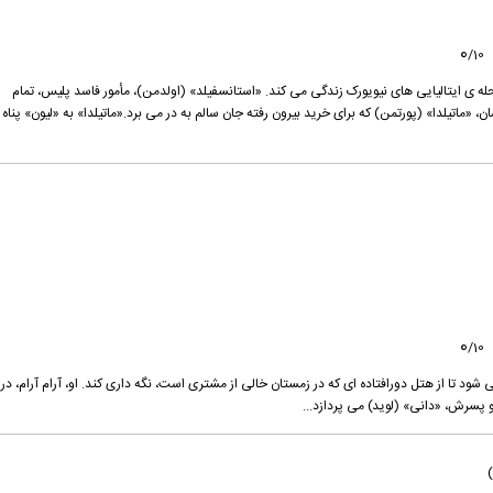
0
/
10
حله ی ایتالیایی های نیویورک زندگی می کند. «استانسفیلد» (اولدمن)، مأمور فاسد پلیس، تمام
، «ماتیلدا» (پورتمن) که برای خرید بیرون رفته جان سالم به در می برد.«ماتیلدا» به «لیون» پناه
0
/
10
 تا از هتل دورافتاده ای که در زمستان خالی از مشتری است، نگه داری کند. او، آرام آرام، در
پسرش، «دانی» (لوید) می پردازد...