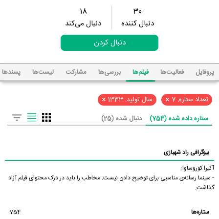
18
30
دنبال کننده
دنبال می‌کند
دنبال کردن
پروفایل
فعالیت‌ها
فیلم‌ها
بررسی‌ها
مشارکت
لیست‌ها
پسند‌ها
×
×
تعداد ستاره: 7
سال تولید: 1333
ستاره داده شده (754)
دنبال شده (25)
بیوگرافی راد شهبازی
آکیرا کوروساوا:
- سینما رسانه‌ی مناسبی برای توضیح دادن نیست. مخاطب را باید در درک محتوای فیلم آزاد
گذاشت.
ستاره‌ها
754