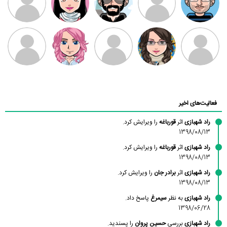
بابی براون
سامان راحمی
امیردلتا
امیروو
ملیکا منتظری
عارفه داستانپور
محسن
فاطمه
حسین پروان
مانلی نشایی
ادریس صفری
محمودزاده
شهشهانی
مقدم
فعالیت‌های اخیر
راد شهبازی
اثر
قورباغه
را ویرایش کرد.
1398/08/13
راد شهبازی
اثر
قورباغه
را ویرایش کرد.
1398/08/13
راد شهبازی
اثر
برادر جان
را ویرایش کرد.
1398/08/13
راد شهبازی
به نظر
سیمرغ
پاسخ داد.
1398/06/28
راد شهبازی
بررسی
حسین پروان
را پسندید.