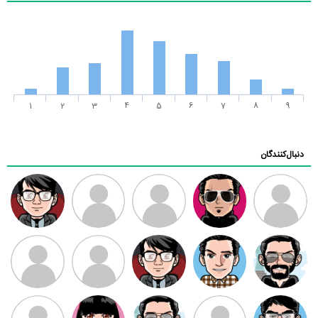
1
2
3
4
5
6
7
8
9
دنبال‌کنندگان
ممدرضا
رضا کاظمی
زهرا ~
ابتین
سید محمد
موسوی
مهدی فرهمند
مهدی سلطانی
داود رضیی
طرفدار میلی
کیوان کیانی