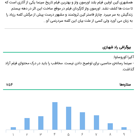
همشهری کین اولین فیلم بلند اورسون ولز و بهترین فیلم تاریخ سینما یکی از آثاری است که
تا مدت ها کشف نشد. اورسون ولز کارگردان فیلم در موقع ساخت این اثر در دهه بیستم
زندگیش به سر میبرد. چارلز فاستر کین ثروتمند و مشهور درست پیش از مرگش کلمه رزباد را
به زبان می آورد ولی کسی از علت بیان این کلمه سردرنمی آو...
بیوگرافی راد شهبازی
آکیرا کوروساوا:
- سینما رسانه‌ی مناسبی برای توضیح دادن نیست. مخاطب را باید در درک محتوای فیلم آزاد
گذاشت.
ستاره‌ها
754
1
2
3
4
5
6
7
8
9