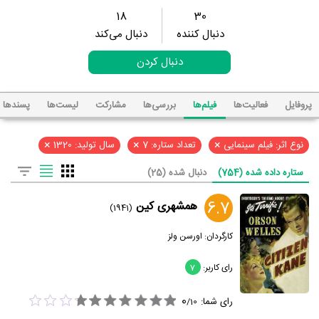
18
30
دنبال کننده
دنبال می‌کند
دنبال کردن
پروفایل
فعالیت‌ها
فیلم‌ها
بررسی‌ها
مشارکت
لیست‌ها
پسند‌ها
×
×
×
نوع اثر: فیلم سینمایی
تعداد ستاره: 7
سال تولید: 1320
ستاره داده شده (754)
دنبال شده (25)
6.7
همشهری کین
(1941)
کارگردان:
اورسن ولز
رای کاربر:
7
0
رای شما:
/
10