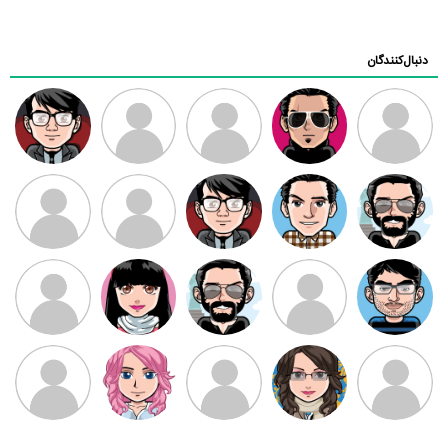
دنبال‌کنندگان
ممدرضا
رضا کاظمی
زهرا ~
ابتین
سید محمد
موسوی
مهدی فرهمند
مهدی سلطانی
داود رضیی
طرفدار میلی
کیوان کیانی
بابی براون
سامان راحمی
امیردلتا
امیروو
ملیکا منتظری
عارفه داستانپور