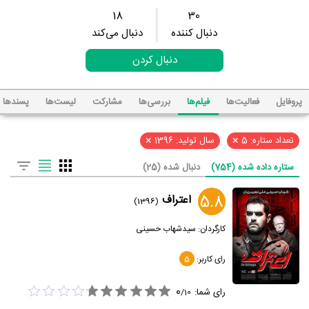
18
30
دنبال کننده
دنبال می‌کند
دنبال کردن
پروفایل
فعالیت‌ها
فیلم‌ها
بررسی‌ها
مشارکت
لیست‌ها
پسند‌ها
×
×
تعداد ستاره: 5
سال تولید: 1396
ستاره داده شده (754)
دنبال شده (25)
5.8
اعتراف
(1396)
کارگردان:
سید‌شهاب حسینی
رای کاربر:
5
0
رای شما:
/
10