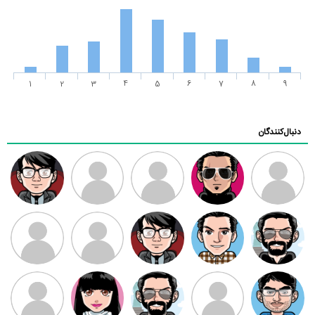
1
2
3
4
5
6
7
8
9
دنبال‌کنندگان
ممدرضا
رضا کاظمی
زهرا ~
ابتین
سید محمد
موسوی
مهدی فرهمند
مهدی سلطانی
داود رضیی
طرفدار میلی
کیوان کیانی
بابی براون