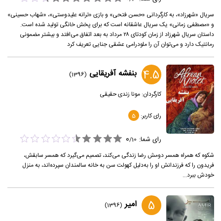
سریال «شهرزاد»، به کارگردانی «حسن فتحی» و بازی «ترانه علیدوستی»، «شهاب حسینی»
و «مصطفی زمانی» یک سریال عاشقانه است که برای پخش خانگی تولید شده است.
داستان سریال شهرزاد از زمان کودتای ۲۸ مرداد به بعد اتفاق می‌افتد و بیشتر مضمونی
رمانتیک دارد و می‌توان آن را ملودرامی عشقی جنایی تعریف کرد
4.5
بنفشه آفریقایی
(1396)
کارگردان:
مونا زندی حقیقی
رای کاربر:
5
0
رای شما:
/
10
شکوه که همراه همسر دومش رضا زندگی می‌کند، تصمیم می‌گیرد که همسر سابقش،
فریدون را که فرزندانش او را به‌دلیل کهولت سن به خانه سالمندان سپرده‌اند، به منزل
خودش ببرد...
5
امیر
(1396)