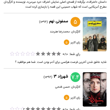
داستان «اعتراف»، برگرفته از قصه‌ی اصلی نمایش اعتراف «برد میرمن»، نویسنده و کارگردان
مطرح آمریکایی است که شهاب حسینی این قصه را بازسازی کرده است.
5
سمفونی نهم
(1396)
کارگردان:
محمدرضا هنرمند
رای کاربر:
5
0
رای شما:
/
10
شاید عاشق شدن آخرین فرصت هرکسی برای آدم بودن است. شما هم موافقید ؟
7.4
شهرزاد 3
(1396)
کارگردان:
حسن فتحی
رای کاربر:
5
0
رای شما:
/
10