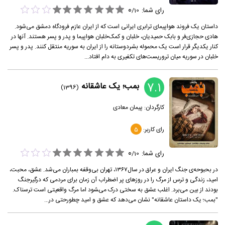
0
رای شما:
/
10
داستان یک فروند هواپیمای ترابری ایرانی است که از ایران عازم فرودگاه دمشق می‌شود.
هادی حجازی‌فر و بابک حمیدیان، خلبان و کمک‌خلبان هواپیما و پدر و پسر هستند. آنها در
کنار یکدیگر قرار است یک محموله بشردوستانه را از ایران به سوریه منتقل کنند. پدر و پسر
خلبان در سوریه میان تروریست‌های تکفیری به دام افتاد...
7.1
بمب؛ یک عاشقانه
(1396)
کارگردان:
پیمان معادی
رای کاربر:
5
0
رای شما:
/
10
در بحبوحه‌ی جنگ ایران و عراق در سال۱۳۶۷، تهران بی‌وقفه بمباران می‌شد. عشق، محبت،
امید، زندگی و ترس از مرگ را در رو‌زهای پر اضطراب آن زمان برای مردمی که درگیرجنگ
بودند از بین می‌برد. اغلب عشق به سختی درک می‌‍شود اما مرگ واقعیتی است ترسناک.
"بمب؛ یک داستان عاشقانه" نشان می‌دهد که عشق و امید چطورحتی در...