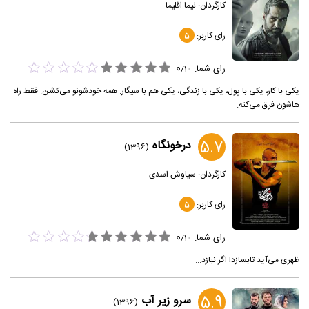
کارگردان:
نیما اقلیما
رای کاربر:
5
0
رای شما:
/
10
یکی با کار، یکی با پول، یکی با زندگی، یکی هم با سیگار. همه خودشونو می‌کشن. فقط راه
هاشون فرق می‌کنه.
5.7
درخونگاه
(1396)
کارگردان:
سیاوش اسدی
رای کاربر:
5
0
رای شما:
/
10
ظهری می‌آید تابسازد! اگر نبازد...
5.9
سرو زیر آب
(1396)