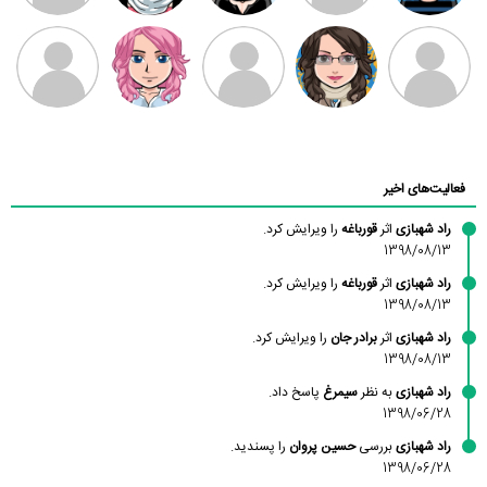
سامان راحمی
امیردلتا
امیروو
ملیکا منتظری
عارفه داستانپور
محسن
فاطمه
حسین پروان
مانلی نشایی
ادریس صفری
محمودزاده
شهشهانی
مقدم
فعالیت‌های اخیر
راد شهبازی
اثر
قورباغه
را ویرایش کرد.
1398/08/13
راد شهبازی
اثر
قورباغه
را ویرایش کرد.
1398/08/13
راد شهبازی
اثر
برادر جان
را ویرایش کرد.
1398/08/13
راد شهبازی
به نظر
سیمرغ
پاسخ داد.
1398/06/28
راد شهبازی
بررسی
حسین پروان
را پسندید.
1398/06/28