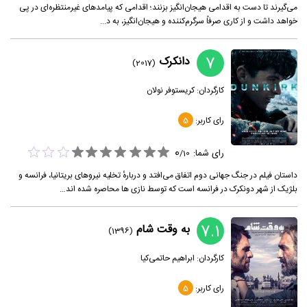
می‌گیرند تا دست به اقدامی هیجان‌انگیز بزنند؛ اقدامی که پیامدهای غیرمنتظره‌ای در پی
خواهد داشت و از کاری صرفاً سرگرم‌کننده و هیجان‌انگیز، به د...
7
دانکرک
(2017)
کارگردان:
کریستوفر نولان
رای کاربر:
5
0
رای شما:
/
10
داستان فیلم در جنگ جهانی دوم اتفاق می‌افتد و دربارهٔ تخلیه نیروهای بریتانیا، فرانسه و
بلژیک از شهر دونکرک در فرانسه است که توسط نازی ها محاصره شده اند…
7.1
به وقت شام
(1396)
کارگردان:
ابراهیم حاتمی‌کیا
رای کاربر:
5