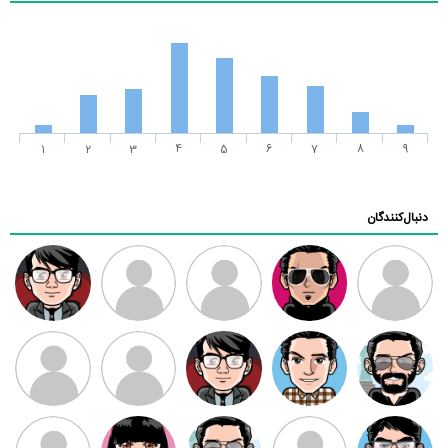
1
2
3
4
5
6
7
8
9
دنبال‌کنندگان
ممدرضا
رضا کاظمی
زهرا ~
ابتین
سید محمد
موسوی
مهدی فرهمند
مهدی سلطانی
داود رضیی
طرفدار میلی
کیوان کیانی