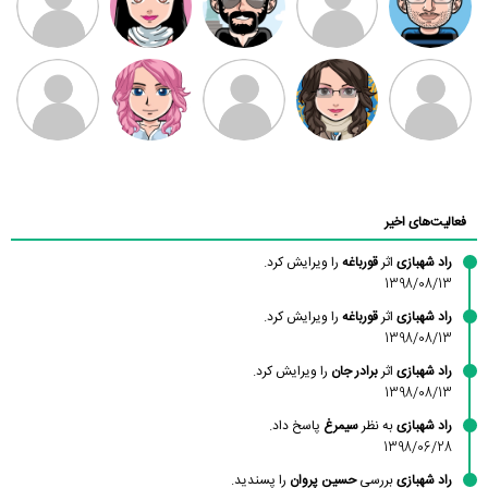
بابی براون
سامان راحمی
امیردلتا
امیروو
ملیکا منتظری
عارفه داستانپور
محسن
فاطمه
حسین پروان
مانلی نشایی
ادریس صفری
محمودزاده
شهشهانی
مقدم
فعالیت‌های اخیر
راد شهبازی
اثر
قورباغه
را ویرایش کرد.
1398/08/13
راد شهبازی
اثر
قورباغه
را ویرایش کرد.
1398/08/13
راد شهبازی
اثر
برادر جان
را ویرایش کرد.
1398/08/13
راد شهبازی
به نظر
سیمرغ
پاسخ داد.
1398/06/28
راد شهبازی
بررسی
حسین پروان
را پسندید.