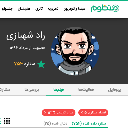
سینما و تلویزیون
تحریریه
گالری
هنرمندان
جشنواره
راد شهبازی
عضویت از مرداد 1396
ستاره
754
پروفایل
فعالیت‌ها
فیلم‌ها
بررسی‌ها
مشارک
×
×
تعداد ستاره: 5
سال تولید: 1336
ستاره داده شده (754)
دنبال شده (25)