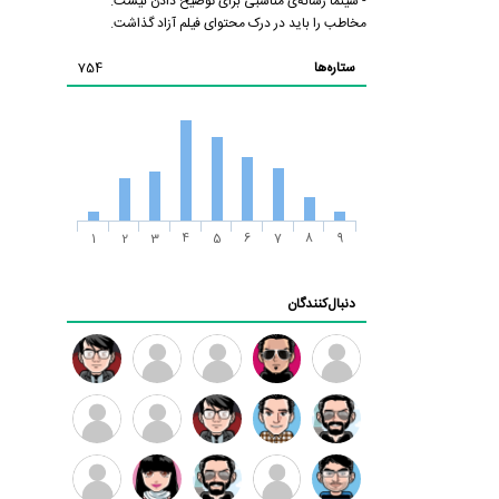
- سینما رسانه‌ی مناسبی برای توضیح دادن نیست.
مخاطب را باید در درک محتوای فیلم آزاد گذاشت.
ستاره‌ها
754
1
2
3
4
5
6
7
8
9
دنبال‌کنندگان
ممدرضا
رضا
زهرا ~
ابتین
سید
کاظمی
محمد
موسوی
مهدی
مهدی
داود
طرفدار
کیوان
فرهمند
سلطانی
رضیی
میلی
کیانی