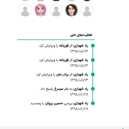
بابی
سامان
امیردلتا
امیروو
ملیکا
عارفه
براون
راحمی
منتظری
داستانپور
محسن
فاطمه
حسین
مانلی
ادریس
محمودزاده
شهشهانی
پروان
نشایی
صفری
فعالیت‌های اخیر
مقدم
راد شهبازی
اثر
قورباغه
را ویرایش کرد.
1398/08/13
راد شهبازی
اثر
قورباغه
را ویرایش کرد.
1398/08/13
راد شهبازی
اثر
برادر جان
را ویرایش کرد.
1398/08/13
راد شهبازی
به نظر
سیمرغ
پاسخ داد.
1398/06/28
راد شهبازی
بررسی
حسین پروان
را پسندید.
1398/06/28