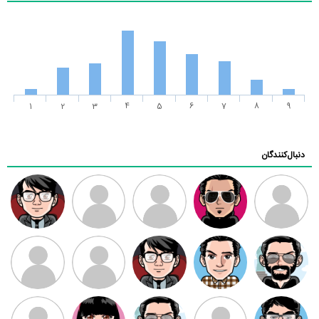
1
2
3
4
5
6
7
8
9
دنبال‌کنندگان
ممدرضا
رضا کاظمی
زهرا ~
ابتین
سید محمد
موسوی
مهدی فرهمند
مهدی سلطانی
داود رضیی
طرفدار میلی
کیوان کیانی