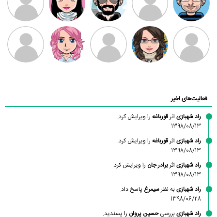
بابی براون
سامان راحمی
امیردلتا
امیروو
ملیکا منتظری
عارفه داستانپور
محسن
فاطمه
حسین پروان
مانلی نشایی
ادریس صفری
محمودزاده
شهشهانی
مقدم
فعالیت‌های اخیر
راد شهبازی
اثر
قورباغه
را ویرایش کرد.
1398/08/13
راد شهبازی
اثر
قورباغه
را ویرایش کرد.
1398/08/13
راد شهبازی
اثر
برادر جان
را ویرایش کرد.
1398/08/13
راد شهبازی
به نظر
سیمرغ
پاسخ داد.
1398/06/28
راد شهبازی
بررسی
حسین پروان
را پسندید.