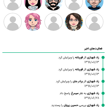
بابی براون
سامان راحمی
امیردلتا
امیروو
ملیکا منتظری
عارفه داستانپور
محسن
فاطمه
حسین پروان
مانلی نشایی
ادریس صفری
محمودزاده
شهشهانی
مقدم
فعالیت‌های اخیر
راد شهبازی
اثر
قورباغه
را ویرایش کرد.
1398/08/13
راد شهبازی
اثر
قورباغه
را ویرایش کرد.
1398/08/13
راد شهبازی
اثر
برادر جان
را ویرایش کرد.
1398/08/13
راد شهبازی
به نظر
سیمرغ
پاسخ داد.
1398/06/28
راد شهبازی
بررسی
حسین پروان
را پسندید.