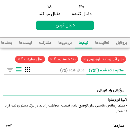
18
30
دنبال کننده
دنبال می‌کند
دنبال کردن
پروفایل
فعالیت‌ها
فیلم‌ها
بررسی‌ها
مشارکت
لیست‌ها
پسند‌ها
×
×
×
نوع اثر: برنامه تلویزیونی
تعداد ستاره: 4
سال تولید: 40
ستاره داده شده (754)
دنبال شده (25)
بیوگرافی راد شهبازی
آکیرا کوروساوا:
- سینما رسانه‌ی مناسبی برای توضیح دادن نیست. مخاطب را باید در درک محتوای فیلم آزاد
گذاشت.
ستاره‌ها
754