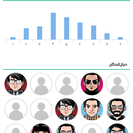
1
2
3
4
5
6
7
8
9
دنبال‌کنندگان
ممدرضا
رضا کاظمی
زهرا ~
ابتین
سید محمد
موسوی
مهدی فرهمند
مهدی سلطانی
داود رضیی
طرفدار میلی
کیوان کیانی