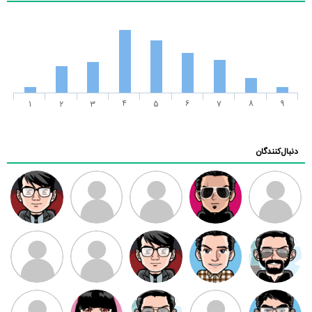
1
2
3
4
5
6
7
8
9
دنبال‌کنندگان
ممدرضا
رضا کاظمی
زهرا ~
ابتین
سید محمد
موسوی
مهدی فرهمند
مهدی سلطانی
داود رضیی
طرفدار میلی
کیوان کیانی