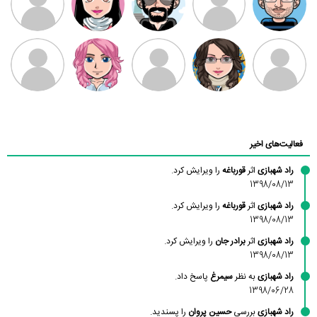
بابی براون
سامان راحمی
امیردلتا
امیروو
ملیکا منتظری
عارفه داستانپور
محسن
فاطمه
حسین پروان
مانلی نشایی
ادریس صفری
محمودزاده
شهشهانی
مقدم
فعالیت‌های اخیر
راد شهبازی
اثر
قورباغه
را ویرایش کرد.
1398/08/13
راد شهبازی
اثر
قورباغه
را ویرایش کرد.
1398/08/13
راد شهبازی
اثر
برادر جان
را ویرایش کرد.
1398/08/13
راد شهبازی
به نظر
سیمرغ
پاسخ داد.
1398/06/28
راد شهبازی
بررسی
حسین پروان
را پسندید.