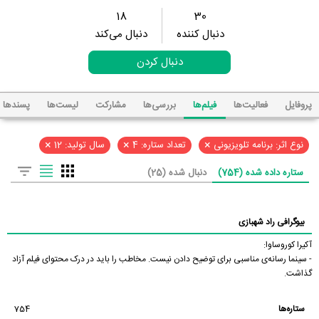
18
30
دنبال کننده
دنبال می‌کند
دنبال کردن
پروفایل
فعالیت‌ها
فیلم‌ها
بررسی‌ها
مشارکت
لیست‌ها
پسند‌ها
×
×
×
نوع اثر: برنامه تلویزیونی
تعداد ستاره: 4
سال تولید: 12
ستاره داده شده (754)
دنبال شده (25)
بیوگرافی راد شهبازی
آکیرا کوروساوا:
- سینما رسانه‌ی مناسبی برای توضیح دادن نیست. مخاطب را باید در درک محتوای فیلم آزاد
گذاشت.
ستاره‌ها
754