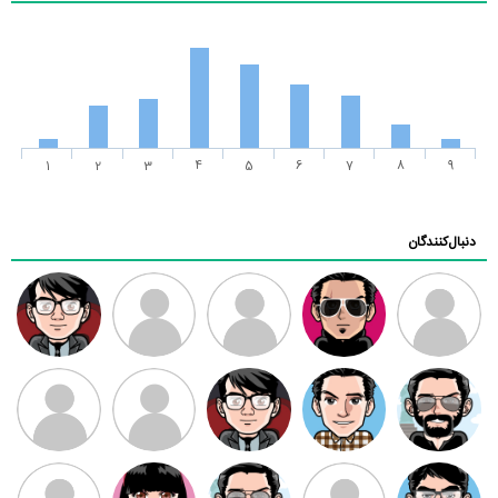
1
2
3
4
5
6
7
8
9
دنبال‌کنندگان
ممدرضا
رضا کاظمی
زهرا ~
ابتین
سید محمد
موسوی
مهدی فرهمند
مهدی سلطانی
داود رضیی
طرفدار میلی
کیوان کیانی