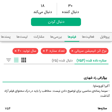
18
30
دنبال کننده
دنبال می‌کند
دنبال کردن
پروفایل
فعالیت‌ها
فیلم‌ها
بررسی‌ها
مشارکت
لیست‌ها
پسند‌ها
×
×
×
نوع اثر: انیمیشن سریالی
تعداد ستاره: 4
سال تولید: 40
ستاره داده شده (754)
دنبال شده (25)
بیوگرافی راد شهبازی
آکیرا کوروساوا:
- سینما رسانه‌ی مناسبی برای توضیح دادن نیست. مخاطب را باید در درک محتوای فیلم آزاد
گذاشت.
ستاره‌ها
754