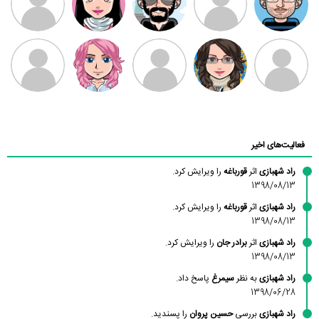
بابی براون
سامان راحمی
امیردلتا
امیروو
ملیکا منتظری
عارفه داستانپور
محسن
فاطمه
حسین پروان
مانلی نشایی
ادریس صفری
محمودزاده
شهشهانی
مقدم
فعالیت‌های اخیر
راد شهبازی
اثر
قورباغه
را ویرایش کرد.
1398/08/13
راد شهبازی
اثر
قورباغه
را ویرایش کرد.
1398/08/13
راد شهبازی
اثر
برادر جان
را ویرایش کرد.
1398/08/13
راد شهبازی
به نظر
سیمرغ
پاسخ داد.
1398/06/28
راد شهبازی
بررسی
حسین پروان
را پسندید.