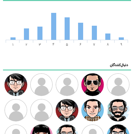
1
2
3
4
5
6
7
8
9
دنبال‌کنندگان
ممدرضا
رضا کاظمی
زهرا ~
ابتین
سید محمد
موسوی
مهدی فرهمند
مهدی سلطانی
داود رضیی
طرفدار میلی
کیوان کیانی