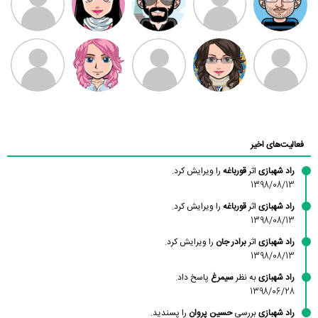
بابی براون
سامان راحمی
امیردلتا
امیروو
ملیکا منتظری
عارفه داستانپور
محسن
فاطمه
حسین پروان
مانلی نشایی
ادریس صفری
محمودزاده
شهشهانی
مقدم
فعالیت‌های اخیر
راد شهبازی
اثر
قورباغه
را ویرایش کرد.
1398/08/13
راد شهبازی
اثر
قورباغه
را ویرایش کرد.
1398/08/13
راد شهبازی
اثر
برادر جان
را ویرایش کرد.
1398/08/13
راد شهبازی
به نظر
سیمرغ
پاسخ داد.
1398/06/28
راد شهبازی
بررسی
حسین پروان
را پسندید.