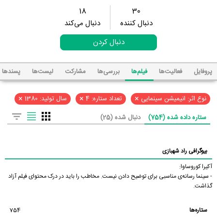
18
30
دنبال کننده
دنبال می‌کند
دنبال کردن
پروفایل
فعالیت‌ها
فیلم‌ها
بررسی‌ها
مشارکت
لیست‌ها
پسند‌ها
×
×
×
نوع اثر: انیمیشن سینمایی
تعداد ستاره: 4
سال تولید: 1380
ستاره داده شده (754)
دنبال شده (25)
بیوگرافی راد شهبازی
آکیرا کوروساوا:
- سینما رسانه‌ی مناسبی برای توضیح دادن نیست. مخاطب را باید در درک محتوای فیلم آزاد
گذاشت.
ستاره‌ها
754