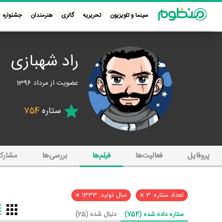
سینما و تلویزیون
تحریریه
گالری
هنرمندان
جشنواره
راد شهبازی
عضویت از مرداد 1396
ستاره
754
پروفایل
فعالیت‌ها
فیلم‌ها
بررسی‌ها
مشارک
×
×
تعداد ستاره: 3
سال تولید: 1333
ستاره داده شده (754)
دنبال شده (25)