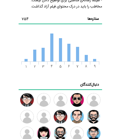
- سینما رسانه‌ی مناسبی برای توضیح دادن نیست.
مخاطب را باید در درک محتوای فیلم آزاد گذاشت.
ستاره‌ها
754
1
2
3
4
5
6
7
8
9
دنبال‌کنندگان
ممدرضا
رضا
زهرا ~
ابتین
سید
کاظمی
محمد
موسوی
مهدی
مهدی
داود
طرفدار
کیوان
فرهمند
سلطانی
رضیی
میلی
کیانی