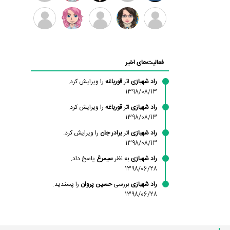
بابی
سامان
امیردلتا
امیروو
ملیکا
عارفه
براون
راحمی
منتظری
داستانپور
محسن
فاطمه
حسین
مانلی
ادریس
محمودزاده
شهشهانی
پروان
نشایی
صفری
فعالیت‌های اخیر
مقدم
راد شهبازی
اثر
قورباغه
را ویرایش کرد.
1398/08/13
راد شهبازی
اثر
قورباغه
را ویرایش کرد.
1398/08/13
راد شهبازی
اثر
برادر جان
را ویرایش کرد.
1398/08/13
راد شهبازی
به نظر
سیمرغ
پاسخ داد.
1398/06/28
راد شهبازی
بررسی
حسین پروان
را پسندید.
1398/06/28