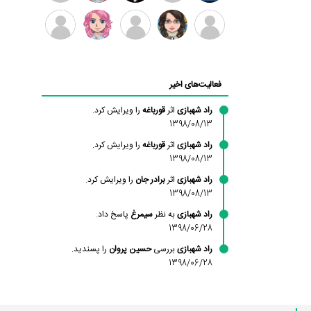
بابی
سامان
امیردلتا
امیروو
ملیکا
عارفه
براون
راحمی
منتظری
داستانپور
محسن
فاطمه
حسین
مانلی
ادریس
محمودزاده
شهشهانی
پروان
نشایی
صفری
فعالیت‌های اخیر
مقدم
راد شهبازی
اثر
قورباغه
را ویرایش کرد.
1398/08/13
راد شهبازی
اثر
قورباغه
را ویرایش کرد.
1398/08/13
راد شهبازی
اثر
برادر جان
را ویرایش کرد.
1398/08/13
راد شهبازی
به نظر
سیمرغ
پاسخ داد.
1398/06/28
راد شهبازی
بررسی
حسین پروان
را پسندید.
1398/06/28