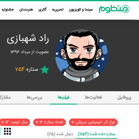
سینما و تلویزیون
تحریریه
گالری
هنرمندان
جشنواره
راد شهبازی
عضویت از مرداد 1396
ستاره
754
پروفایل
فعالیت‌ها
فیلم‌ها
بررسی‌ها
مشارک
×
×
×
نوع اثر: انیمیشن سریالی
تعداد ستاره: 3
سال تولید: 14
ستاره داده شده (754)
دنبال شده (25)