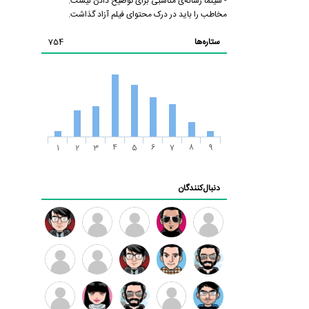
- سینما رسانه‌ی مناسبی برای توضیح دادن نیست.
مخاطب را باید در درک محتوای فیلم آزاد گذاشت.
ستاره‌ها
754
1
2
3
4
5
6
7
8
9
دنبال‌کنندگان
ممدرضا
رضا
زهرا ~
ابتین
سید
کاظمی
محمد
موسوی
مهدی
مهدی
داود
طرفدار
کیوان
فرهمند
سلطانی
رضیی
میلی
کیانی