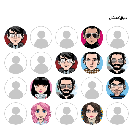
دنبال‌کنندگان
ممدرضا
رضا کاظمی
زهرا ~
ابتین
سید محمد
موسوی
مهدی فرهمند
مهدی سلطانی
داود رضیی
طرفدار میلی
کیوان کیانی
بابی براون
سامان راحمی
امیردلتا
امیروو
ملیکا منتظری
عارفه داستانپور