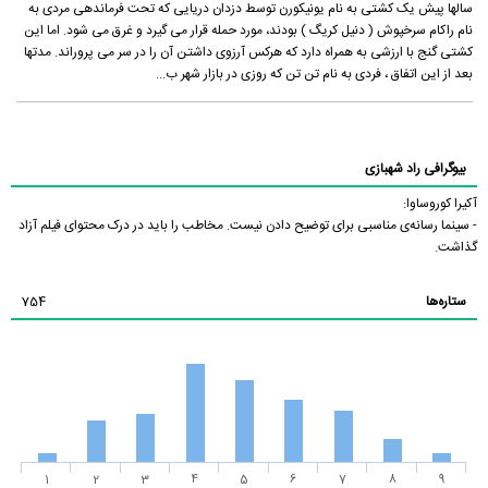
سالها پیش یک کشتی به نام یونیکورن توسط دزدان دریایی که تحت فرماندهی مردی به
نام راکام سرخپوش ( دنیل کریگ ) بودند، مورد حمله قرار می گیرد و غرق می شود. اما این
کشتی گنج با ارزشی به همراه دارد که هرکس آرزوی داشتن آن را در سر می پروراند. مدتها
بعد از این اتفاق ، فردی به نام تن تن که روزی در بازار شهر ب...
بیوگرافی راد شهبازی
آکیرا کوروساوا:
- سینما رسانه‌ی مناسبی برای توضیح دادن نیست. مخاطب را باید در درک محتوای فیلم آزاد
گذاشت.
ستاره‌ها
754
1
2
3
4
5
6
7
8
9