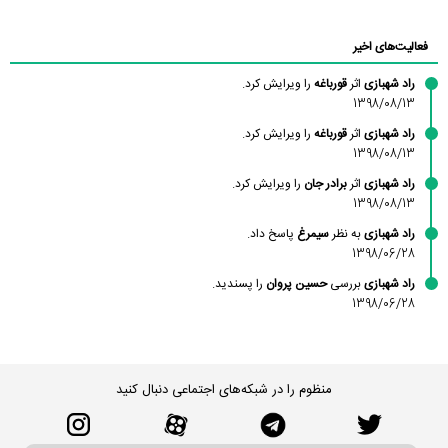
محسن
فاطمه
حسین پروان
مانلی نشایی
ادریس صفری
محمودزاده
شهشهانی
مقدم
فعالیت‌های اخیر
راد شهبازی
اثر
قورباغه
را ویرایش کرد.
1398/08/13
راد شهبازی
اثر
قورباغه
را ویرایش کرد.
1398/08/13
راد شهبازی
اثر
برادر جان
را ویرایش کرد.
1398/08/13
راد شهبازی
به نظر
سیمرغ
پاسخ داد.
1398/06/28
راد شهبازی
بررسی
حسین پروان
را پسندید.
1398/06/28
منظوم را در شبکه‌های اجتماعی دنبال کنید