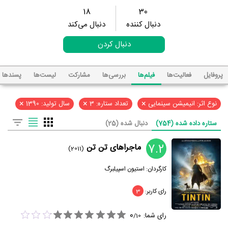
18
30
دنبال کننده
دنبال می‌کند
دنبال کردن
پروفایل
فعالیت‌ها
فیلم‌ها
بررسی‌ها
مشارکت
لیست‌ها
پسند‌ها
×
×
×
نوع اثر: انیمیشن سینمایی
تعداد ستاره: 3
سال تولید: 1390
ستاره داده شده (754)
دنبال شده (25)
7.2
ماجراهای تن تن
(2011)
کارگردان:
استیون اسپیلبرگ
رای کاربر:
3
0
رای شما:
/
10