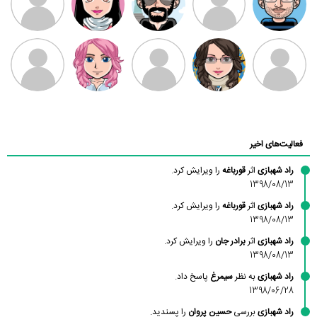
بابی براون
سامان راحمی
امیردلتا
امیروو
ملیکا منتظری
عارفه داستانپور
محسن
فاطمه
حسین پروان
مانلی نشایی
ادریس صفری
محمودزاده
شهشهانی
مقدم
فعالیت‌های اخیر
راد شهبازی
اثر
قورباغه
را ویرایش کرد.
1398/08/13
راد شهبازی
اثر
قورباغه
را ویرایش کرد.
1398/08/13
راد شهبازی
اثر
برادر جان
را ویرایش کرد.
1398/08/13
راد شهبازی
به نظر
سیمرغ
پاسخ داد.
1398/06/28
راد شهبازی
بررسی
حسین پروان
را پسندید.