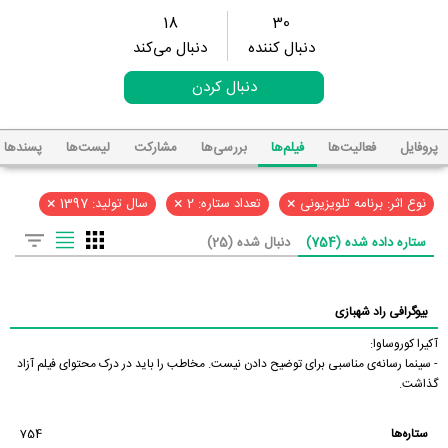
18
30
دنبال کننده
دنبال می‌کند
دنبال کردن
پروفایل
فعالیت‌ها
فیلم‌ها
بررسی‌ها
مشارکت
لیست‌ها
پسند‌ها
×
×
×
نوع اثر: برنامه تلویزیونی
تعداد ستاره: 2
سال تولید: 1397
ستاره داده شده (754)
دنبال شده (25)
بیوگرافی راد شهبازی
آکیرا کوروساوا:
- سینما رسانه‌ی مناسبی برای توضیح دادن نیست. مخاطب را باید در درک محتوای فیلم آزاد
گذاشت.
ستاره‌ها
754