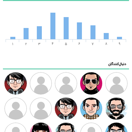
1
2
3
4
5
6
7
8
9
دنبال‌کنندگان
ممدرضا
رضا کاظمی
زهرا ~
ابتین
سید محمد
موسوی
مهدی فرهمند
مهدی سلطانی
داود رضیی
طرفدار میلی
کیوان کیانی