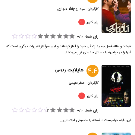
کارگردان:
سید روح‌الله حجازی
رای کاربر:
2
0
رای شما:
/
10
فرهاد و هاله فصل جدید زندگی خود را آغاز کرده‌اند و این سرآغاز تغییرات دیگری است که
آنها را در مواجهه با مسائل جدیدی قرار می‌دهد.
4.4
هایلایت
(1396)
کارگردان:
اصغر نعیمی
رای کاربر:
2
0
رای شما:
/
10
این فیلم درامیست عاشقانه با مضمونی اجتماعی...