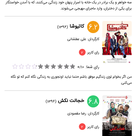
سه خواهر و یک برادر در یک خانه با اسرار پنهان خود زندگی می‌کنند، که با آمدن خواستگار
برای یکی از دختران، وارد ماجرای مهیجی می‌شوند.
6.2
کاتیوشا
(1396)
کارگردان:
علی عطشانی
رای کاربر:
2
0
رای شما:
/
10
من اگر بخوام توی زندگیم موفق باشم حتما نباید اونجوری به زندگی نگاه کنم که تو نگاه
می‌کنی.
6.8
خجالت نکش
(1396)
کارگردان:
رضا مقصودی
رای کاربر:
2