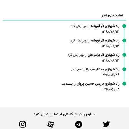
محسن
فاطمه
حسین پروان
مانلی نشایی
ادریس صفری
محمودزاده
شهشهانی
مقدم
فعالیت‌های اخیر
راد شهبازی
اثر
قورباغه
را ویرایش کرد.
1398/08/13
راد شهبازی
اثر
قورباغه
را ویرایش کرد.
1398/08/13
راد شهبازی
اثر
برادر جان
را ویرایش کرد.
1398/08/13
راد شهبازی
به نظر
سیمرغ
پاسخ داد.
1398/06/28
راد شهبازی
بررسی
حسین پروان
را پسندید.
1398/06/28
منظوم را در شبکه‌های اجتماعی دنبال کنید