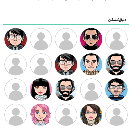
1
2
3
4
5
6
7
8
9
دنبال‌کنندگان
ممدرضا
رضا کاظمی
زهرا ~
ابتین
سید محمد
موسوی
مهدی فرهمند
مهدی سلطانی
داود رضیی
طرفدار میلی
کیوان کیانی
بابی براون
سامان راحمی
امیردلتا
امیروو
ملیکا منتظری
عارفه داستانپور