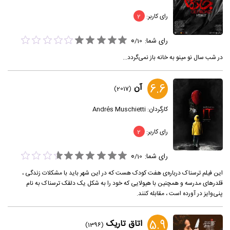
رای کاربر:
2
0
رای شما:
/
10
در شب سال نو مینو به خانه باز نمی‌گردد...
6.6
آن
(2017)
کارگردان:
Andrés Muschietti
رای کاربر:
2
0
رای شما:
/
10
این فیلم ترسناک درباره‌ی هفت کودک هست که در این شهر باید با مشکلات زندگی ،
قلدرهای مدرسه و همچنین با هیولایی که خود را به شکل یک دلقک ترسناک به نام
پنی‌وایز در آورده است ، مقابله کنند.
5.9
اتاق تاریک
(1396)