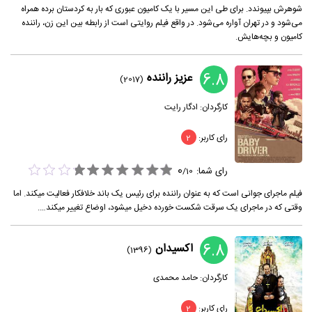
شوهرش بپیوندد. برای طی این مسیر با یک کامیون عبوری که بار به کردستان برده همراه
می‌شود و در تهران آواره می‌شود. در واقع فیلم روایتی است از رابطه بین این زن، راننده
کامیون و بچه‌هایش.
6.8
عزیز راننده
(2017)
کارگردان:
ادگار رایت
رای کاربر:
2
0
رای شما:
/
10
فیلم ماجرای جوانی است که به عنوان راننده برای رئیس یک باند خلافکار فعالیت میکند. اما
وقتی که در ماجرای یک سرقت شکست خورده دخیل میشود، اوضاع تغییر میکند….
6.8
اکسیدان
(1396)
کارگردان:
حامد محمدی
رای کاربر:
2