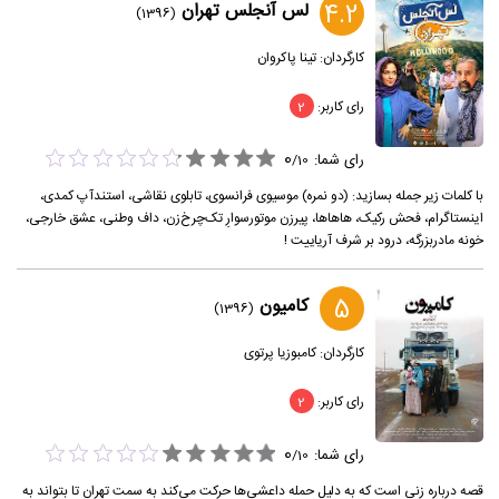
4.2
لس آنجلس تهران
(1396)
کارگردان:
تینا پاکروان
رای کاربر:
2
0
رای شما:
/
10
با کلمات زیر جمله بسازید: (دو نمره) موسیوی فرانسوی، تابلوی نقاشی، استندآپ کمدی،
اینستاگرام، فحش رکیک، هاهاها، پیرزن موتورسوارِ تک‌چرخ‌زن، داف وطنی، عشق خارجی،
خونه مادربزرگه، درود بر شرف آریاییت !
5
کامیون
(1396)
کارگردان:
کامبوزیا پرتوی
رای کاربر:
2
0
رای شما:
/
10
قصه درباره زنی است که به دلیل حمله ‌داعشی‌ها حرکت می‌کند به سمت تهران تا بتواند به