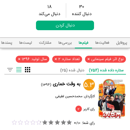
18
30
دنبال کننده
دنبال می‌کند
دنبال کردن
پروفایل
فعالیت‌ها
فیلم‌ها
بررسی‌ها
مشارکت
لیست‌ها
پسند‌ها
×
×
×
نوع اثر: فیلم سینمایی
تعداد ستاره: 2
سال تولید: 1396
ستاره داده شده (754)
دنبال شده (25)
5.3
به وقت خماری
(1396)
کارگردان:
محمدحسین لطیفی
رای کاربر:
2
0
رای شما:
/
10