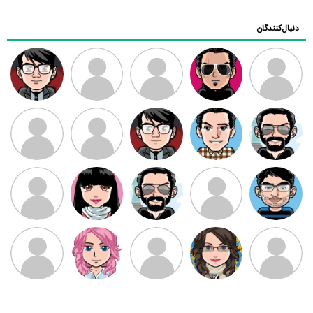
دنبال‌کنندگان
ممدرضا
رضا کاظمی
زهرا ~
ابتین
سید محمد
موسوی
مهدی فرهمند
مهدی سلطانی
داود رضیی
طرفدار میلی
کیوان کیانی
بابی براون
سامان راحمی
امیردلتا
امیروو
ملیکا منتظری
عارفه داستانپور
محسن
فاطمه
حسین پروان
مانلی نشایی
ادریس صفری