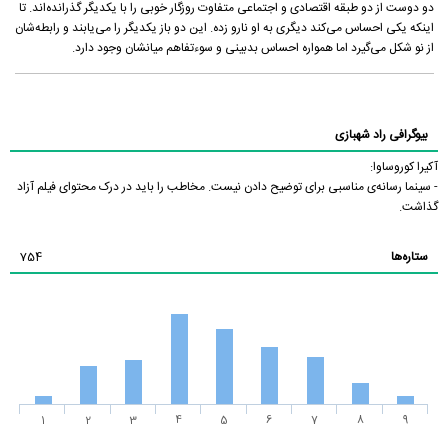
دو دوست از دو طبقه اقتصادی و اجتماعی متفاوت روزگار خوبی را با یکدیگر گذرانده‌اند. تا
اینکه یکی احساس می‌کند دیگری به او نارو زده. این دو باز یکدیگر را می‌یابند و رابطه‌شان
از نو شکل می‌گیرد اما همواره احساس بدبینی و سوءتفاهم میانشان وجود دارد.
بیوگرافی راد شهبازی
آکیرا کوروساوا:
- سینما رسانه‌ی مناسبی برای توضیح دادن نیست. مخاطب را باید در درک محتوای فیلم آزاد
گذاشت.
ستاره‌ها
754
1
2
3
4
5
6
7
8
9