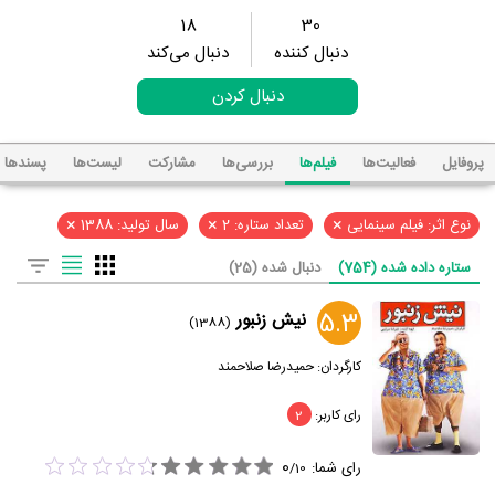
18
30
دنبال کننده
دنبال می‌کند
دنبال کردن
پروفایل
فعالیت‌ها
فیلم‌ها
بررسی‌ها
مشارکت
لیست‌ها
پسند‌ها
×
×
×
نوع اثر: فیلم سینمایی
تعداد ستاره: 2
سال تولید: 1388
ستاره داده شده (754)
دنبال شده (25)
5.3
نیش زنبور
(1388)
کارگردان:
حمیدرضا صلاحمند
رای کاربر:
2
0
رای شما:
/
10