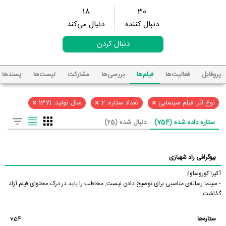
18
30
دنبال کننده
دنبال می‌کند
دنبال کردن
پروفایل
فعالیت‌ها
فیلم‌ها
بررسی‌ها
مشارکت
لیست‌ها
پسند‌ها
×
×
×
نوع اثر: فیلم سینمایی
تعداد ستاره: 2
سال تولید: 1371
ستاره داده شده (754)
دنبال شده (25)
بیوگرافی راد شهبازی
آکیرا کوروساوا:
- سینما رسانه‌ی مناسبی برای توضیح دادن نیست. مخاطب را باید در درک محتوای فیلم آزاد
گذاشت.
ستاره‌ها
754