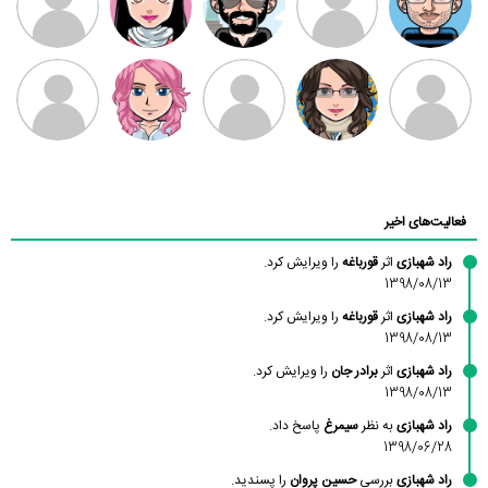
بابی براون
سامان راحمی
امیردلتا
امیروو
ملیکا منتظری
عارفه داستانپور
محسن
فاطمه
حسین پروان
مانلی نشایی
ادریس صفری
محمودزاده
شهشهانی
مقدم
فعالیت‌های اخیر
راد شهبازی
اثر
قورباغه
را ویرایش کرد.
1398/08/13
راد شهبازی
اثر
قورباغه
را ویرایش کرد.
1398/08/13
راد شهبازی
اثر
برادر جان
را ویرایش کرد.
1398/08/13
راد شهبازی
به نظر
سیمرغ
پاسخ داد.
1398/06/28
راد شهبازی
بررسی
حسین پروان
را پسندید.