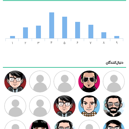
1
2
3
4
5
6
7
8
9
دنبال‌کنندگان
ممدرضا
رضا کاظمی
زهرا ~
ابتین
سید محمد
موسوی
مهدی فرهمند
مهدی سلطانی
داود رضیی
طرفدار میلی
کیوان کیانی