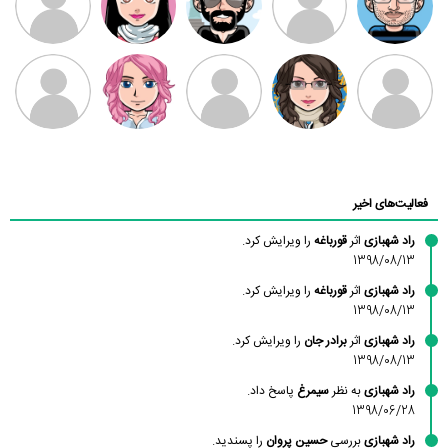
بابی براون
سامان راحمی
امیردلتا
امیروو
ملیکا منتظری
عارفه داستانپور
محسن
فاطمه
حسین پروان
مانلی نشایی
ادریس صفری
محمودزاده
شهشهانی
مقدم
فعالیت‌های اخیر
راد شهبازی
اثر
قورباغه
را ویرایش کرد.
1398/08/13
راد شهبازی
اثر
قورباغه
را ویرایش کرد.
1398/08/13
راد شهبازی
اثر
برادر جان
را ویرایش کرد.
1398/08/13
راد شهبازی
به نظر
سیمرغ
پاسخ داد.
1398/06/28
راد شهبازی
بررسی
حسین پروان
را پسندید.