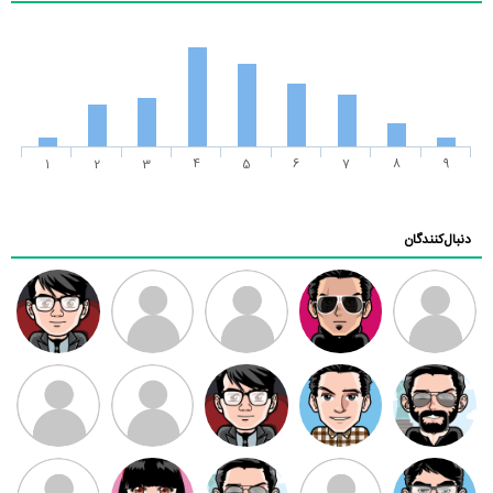
1
2
3
4
5
6
7
8
9
دنبال‌کنندگان
ممدرضا
رضا کاظمی
زهرا ~
ابتین
سید محمد
موسوی
مهدی فرهمند
مهدی سلطانی
داود رضیی
طرفدار میلی
کیوان کیانی