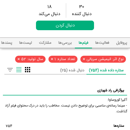
18
30
دنبال کننده
دنبال می‌کند
دنبال کردن
پروفایل
فعالیت‌ها
فیلم‌ها
بررسی‌ها
مشارکت
لیست‌ها
پسند‌ها
×
×
×
نوع اثر: انیمیشن سریالی
تعداد ستاره: 1
سال تولید: 52
ستاره داده شده (754)
دنبال شده (25)
بیوگرافی راد شهبازی
آکیرا کوروساوا:
- سینما رسانه‌ی مناسبی برای توضیح دادن نیست. مخاطب را باید در درک محتوای فیلم آزاد
گذاشت.
ستاره‌ها
754