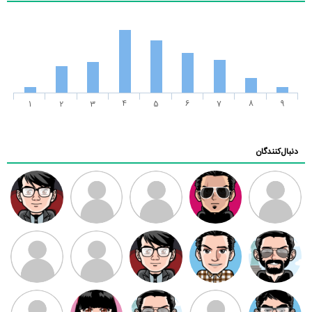
1
2
3
4
5
6
7
8
9
دنبال‌کنندگان
ممدرضا
رضا کاظمی
زهرا ~
ابتین
سید محمد
موسوی
مهدی فرهمند
مهدی سلطانی
داود رضیی
طرفدار میلی
کیوان کیانی