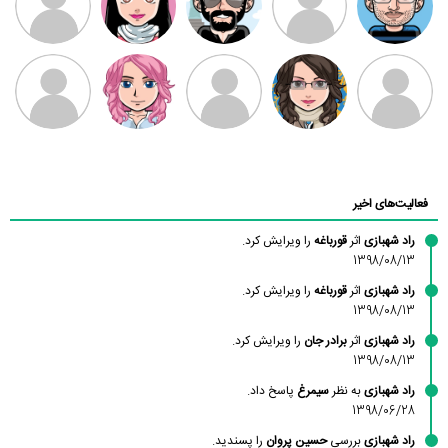
بابی براون
سامان راحمی
امیردلتا
امیروو
ملیکا منتظری
عارفه داستانپور
محسن
فاطمه
حسین پروان
مانلی نشایی
ادریس صفری
محمودزاده
شهشهانی
مقدم
فعالیت‌های اخیر
راد شهبازی
اثر
قورباغه
را ویرایش کرد.
1398/08/13
راد شهبازی
اثر
قورباغه
را ویرایش کرد.
1398/08/13
راد شهبازی
اثر
برادر جان
را ویرایش کرد.
1398/08/13
راد شهبازی
به نظر
سیمرغ
پاسخ داد.
1398/06/28
راد شهبازی
بررسی
حسین پروان
را پسندید.